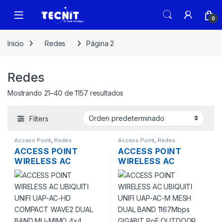
0
Inicio
Redes
Página 2
Redes
Mostrando 21–40 de 1157 resultados
Filters
Access Point
,
Redes
Access Point
,
Redes
ACCESS POINT
ACCESS POINT
WIRELESS AC
WIRELESS AC
UBIQUITI UNIFI UAP-
UBIQUITI UNIFI UAP-
AC-HD COMPACT
AC-M MESH DUAL
WAVE2 DUAL BAND
BAND 1167MBPS
MU-MIMO 4×4
GIGABIT POE
1733MBPS 398MW
OUTDOOR
GIGABIT TECHO +