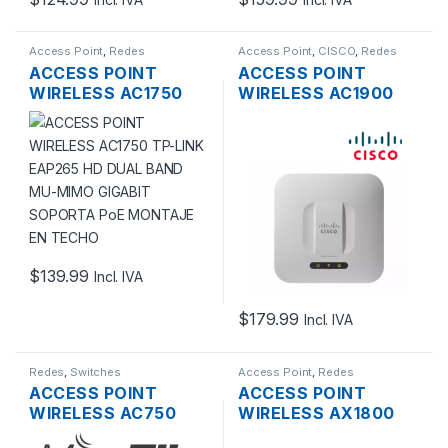
Access Point
,
Redes
Access Point
,
CISCO
,
Redes
ACCESS POINT
ACCESS POINT
WIRELESS AC1750
WIRELESS AC1900
TP-LINK EAP265 HD
CISCO SMBWAP561-
DUAL BAND MU-
A-K9 DUAL BAND
MIMO GIGABIT
450MBPS GIGABIT
SOPORTA POE
SOPORTE POE
MONTAJE EN TECHO
$
139.99
Incl. IVA
$
179.99
Incl. IVA
Redes
,
Switches
Access Point
,
Redes
ACCESS POINT
ACCESS POINT
WIRELESS AC750
WIRELESS AX1800
MIKROTIK RB952UI-
HUAWEI EKIT AP361