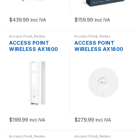
$
439.99
$
159.99
Incl. IVA
Incl. IVA
Access Point
,
Redes
Access Point
,
Redes
ACCESS POINT
ACCESS POINT
WIRELESS AX1800
WIRELESS AX1800
TP-LINK OMADA
TP-LINK OMADA PRO
EAP623-OUTDOOR
AP9635 WIFI6 DUAL
HD WIFI 6 DUAL
BAND MU-MIMO
BAND MU-MIMO
GIGABIT SOPORTA
GIGABIT SOPORTE
POE+ INDOOR
POE OUTDOOR IP67
$
199.99
$
279.99
Incl. IVA
Incl. IVA
Access Point
,
Redes
Access Point
,
Redes