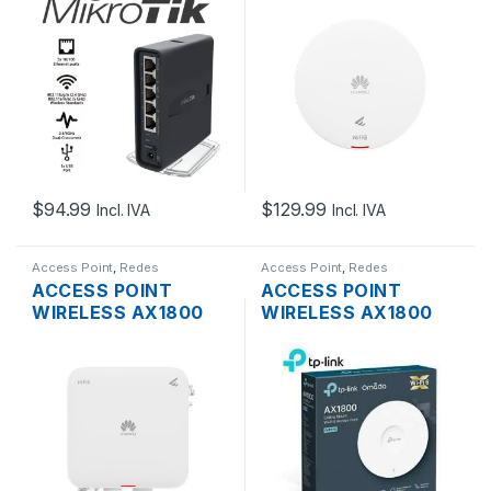
5AC2ND-TC HAP
WIFI6 DUAL BAND
LITE TC DUAL BAND
MU-MIMO 2×2
200MW 5 PUERTOS
CLOUD GIGABIT
FAST ETHERNET
SOPORTA POE+
10/100 MBPS
MONTAJE EN TECHO
$
94.99
$
129.99
Incl. IVA
Incl. IVA
Access Point
,
Redes
Access Point
,
Redes
ACCESS POINT
ACCESS POINT
WIRELESS AX1800
WIRELESS AX1800
HUAWEI EKIT AP761
TP-LINK EAP610
WIFI6 DUAL BAND
DUAL BAND MU-
MU-MIMO 2×2
MIMO GIGABIT
CLOUD GIGABIT
SOPORTA POE
SOPORTA POE+, SFP,
MONTAJE EN TECHO
BT, OUTDOOR IP68