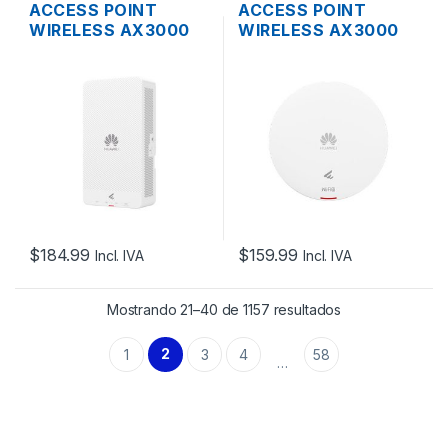
ACCESS POINT
ACCESS POINT
WIRELESS AX3000
WIRELESS AX3000
HUAWEI EKIT AP266
HUAWEI EKIT
WIFI6 DUAL BAND
AP362E WIFI6 DUAL
MU-MIMO 2×2
BAND MU-MIMO 2×2
CLOUD 5 GIGABIT
CLOUD GIGABIT
SOPORTA POE
SOPORTA POE+
IN/OUT MONTAJE EN
MONTAJE EN TECHO
PARED
$
184.99
$
159.99
Incl. IVA
Incl. IVA
Mostrando 21–40 de 1157 resultados
2
1
3
4
58
…