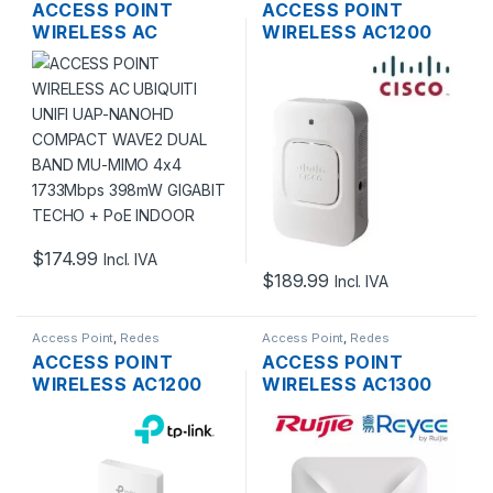
ACCESS POINT
ACCESS POINT
WIRELESS AC
WIRELESS AC1200
UBIQUITI UNIFI UAP-
CISCO SMB WAP361-
NANOHD COMPACT
A-K9 DUAL BAND
WAVE2 DUAL BAND
1200MBPS GIGABIT
MU-MIMO 4×4
SOPORTE POE
1733MBPS 398MW
GIGABIT TECHO +
POE INDOOR
$
174.99
Incl. IVA
$
189.99
Incl. IVA
Access Point
,
Redes
Access Point
,
Redes
ACCESS POINT
ACCESS POINT
WIRELESS AC1200
WIRELESS AC1300
TP-LINK EAP235-
RUIJIE REYEE RG-
WALL DUAL BAND
RAP2200-E DUAL
MU-MIMO GIGABIT
BAND GIGABIT
SOPORTA POE
CLUOD SOPORTA