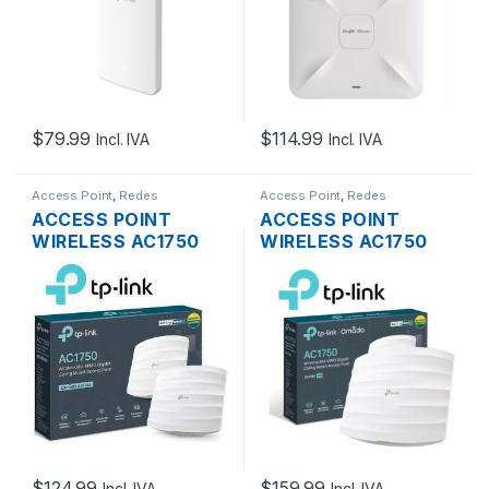
MONTAJE EN PARED
POE MONTAJE EN
TECHO
$
79.99
$
114.99
Incl. IVA
Incl. IVA
Access Point
,
Redes
Access Point
,
Redes
ACCESS POINT
ACCESS POINT
WIRELESS AC1750
WIRELESS AC1750
TP-LINK EAP245
TP-LINK EAP265
DUAL BAND
DUAL BAND
1750MBPS GIGABIT
1750MBPS GIGABIT
SOPORTA POE
SOPORTA POE
MONTAJE EN TECHO
MONTAJE EN TECHO
$
124.99
$
159.99
Incl. IVA
Incl. IVA