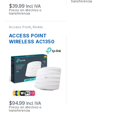
transferencia
$
39.99
Incl. IVA
Precio en efectivo o
transferencia
Access Point
,
Redes
ACCESS POINT
WIRELESS AC1350
TP-LINK EAP225
DUAL BAND
1350MBPS GIGABIT
SOPORTA POE
MONTAJE EN
TECHO
$
94.99
Incl. IVA
Precio en efectivo o
transferencia