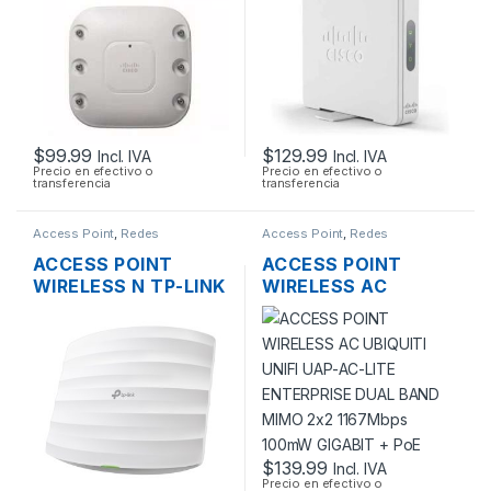
GIGABIT SOPORTE
SOPORTE POE +
POE
FUENTE
$
99.99
$
129.99
Incl. IVA
Incl. IVA
Precio en efectivo o
Precio en efectivo o
transferencia
transferencia
Access Point
,
Redes
Access Point
,
Redes
ACCESS POINT
ACCESS POINT
WIRELESS N TP-LINK
WIRELESS AC
EAP115 2.4GHZ DOS
UBIQUITI UNIFI UAP-
ANTENAS INT.
AC-LITE ENTERPRISE
300MBPS SOPORTA
DUAL BAND MIMO
POE DE TECHO
2×2 1167MBPS
100MW GIGABIT +
POE
$
139.99
Incl. IVA
Precio en efectivo o