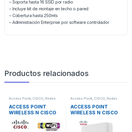
– Soporta hasta 16 SSID por radio
– Incluye kit de montaje en techo o pared
– Cobertura hasta 250mts
– Administración Enterprise por software controlador
Productos relacionados
Access Point
,
CISCO
,
Redes
Access Point
,
CISCO
,
Redes
ACCESS POINT
ACCESS POINT
WIRELESS N CISCO
WIRELESS N CISCO
AIRONET AIR-
SMB WAP131-A-K9-
AP1262N-A-K9 DUAL
NA DUAL BAND
BAND 600MBPS
600MBPS GIGABIT