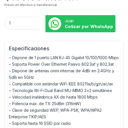
Precio en efectivo o transferencia
Juan
Cotizar por WhatsApp
Especificaciones
– Dispone de 1 puerto LAN RJ-45 Gigabit 10/100/1000 Mbps
– Soporta Power Over Ethernet Pasivo 802.3af y 802.3at
– Dispone de antenas omni internas de 4dBi en 2.4GHz y
5dBi en 5GHz
– Compatible con estándar WiFi IEEE 802.11a/b/g/n/ac/ax
– Tecnología Wi-Fi Dual Band MU-MIMO 2×2 simultánea
– Velocidad inalámbrica AX de hasta 1800 Mbps
– Potencia max. de TX 25dBm (316mW)
– Clave de seguridad WEP, WPA-PSK, WPA/WPA2
Enterprise TKIP/AES
– Soporta hasta 16 SSID por radio