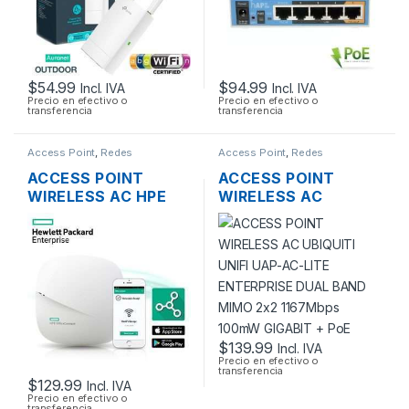
$
54.99
$
94.99
Incl. IVA
Incl. IVA
Precio en efectivo o
Precio en efectivo o
transferencia
transferencia
Access Point
,
Redes
Access Point
,
Redes
ACCESS POINT
ACCESS POINT
WIRELESS AC HPE
WIRELESS AC
JZ074A 1300MBPS
UBIQUITI UNIFI UAP-
OFFICECONNECT
AC-LITE ENTERPRISE
OC20 MIMO 2×2
DUAL BAND MIMO
DUAL BAND GIGABIT
2×2 1167MBPS
POE
100MW GIGABIT +
POE
$
139.99
Incl. IVA
Precio en efectivo o
transferencia
$
129.99
Incl. IVA
Precio en efectivo o
transferencia