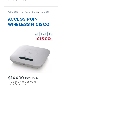
Access Point
,
CISCO
,
Redes
ACCESS POINT
WIRELESS N CISCO
SMB WAP121 2.4GHZ
DOS ANTENAS INT.
300MBPS SOPORTE
POE + FUENTE
$
144.99
Incl. IVA
Precio en efectivo o
transferencia