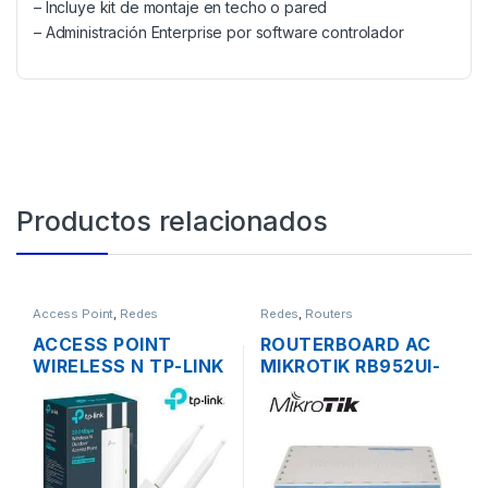
– Incluye kit de montaje en techo o pared
– Administración Enterprise por software controlador
Productos relacionados
Access Point
,
Redes
Redes
,
Routers
ACCESS POINT
ROUTERBOARD AC
WIRELESS N TP-LINK
MIKROTIK RB952UI-
EAP110 2.4GHZ DOS
5AC2ND HAP AC
ANTENAS 3DBI.
LITE DUAL BAND
300MBPS POE
200MW 5 PUERTOS
OUTDOOR
USB OS L4