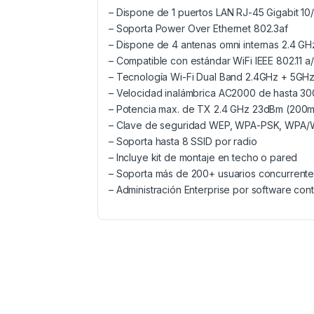
– Dispone de 1 puertos LAN RJ-45 Gigabit 1
– Soporta Power Over Ethernet 802.3af
– Dispone de 4 antenas omni internas 2.4 GHz
– Compatible con estándar WiFi IEEE 802.11 a
– Tecnología Wi-Fi Dual Band 2.4GHz + 5GH
– Velocidad inalámbrica AC2000 de hasta 3
– Potencia max. de TX 2.4 GHz 23dBm (20
– Clave de seguridad WEP, WPA-PSK, WPA/W
– Soporta hasta 8 SSID por radio
– Incluye kit de montaje en techo o pared
– Soporta más de 200+ usuarios concurrent
– Administración Enterprise por software con