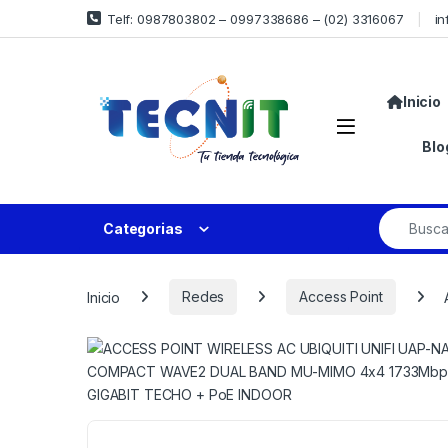
Telf: 0987803802 – 0997338686 – (02) 3316067
in
Inicio
Blo
Categorias
Inicio
Redes
Access Point