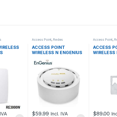
s
Access Point
,
Redes
Access Point
,
R
WIRELESS
ACCESS POINT
ACCESS P
YS
WIRELESS N ENGENIUS
WIRELESS 
OS
EAP300 2.4GHZ
RBCAP2ND
PUERTO
300MBPS + POE
150MBPS 
S
POE
$
59.99
$
89.00
 IVA
Incl. IVA
In