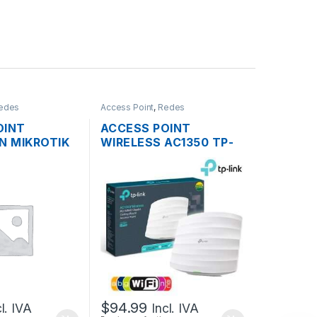
edes
Access Point
,
Redes
OINT
ACCESS POINT
N MIKROTIK
WIRELESS AC1350 TP-
 2.4GHZ
LINK EAP225 DUAL
TECHO OS L4
BAND 1350MBPS
GIGABIT SOPORTA POE
MONTAJE EN TECHO
$
94.99
cl. IVA
Incl. IVA