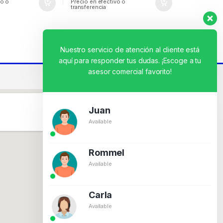
vo o
Precio en efectivo o
transferencia
Nuestro servicio de atención al cliente está
aquí para responder tus dudas. ¡Escoge a tu
asesor comercial favorito!
Juan
Available
Rommel
Available
Carla
Available