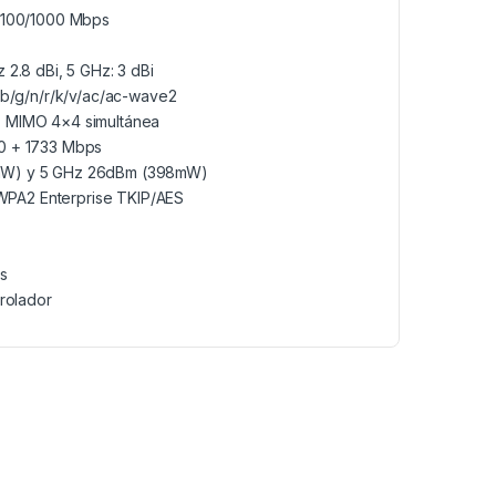
0/100/1000 Mbps
 2.8 dBi, 5 GHz: 3 dBi
/b/g/n/r/k/v/ac/ac-wave2
z MIMO 4×4 simultánea
00 + 1733 Mbps
0mW) y 5 GHz 26dBm (398mW)
PA2 Enterprise TKIP/AES
es
trolador