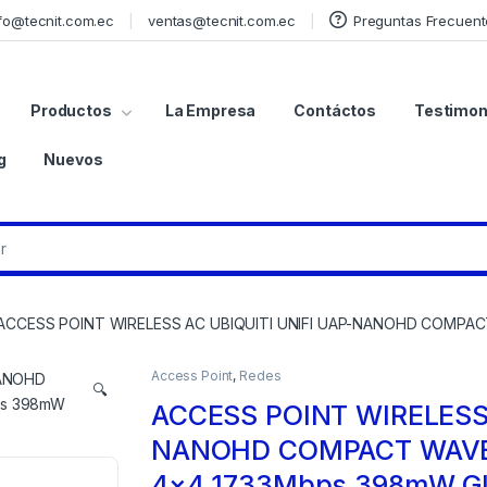
fo@tecnit.com.ec
ventas@tecnit.com.ec
Preguntas Frecuent
Productos
La Empresa
Contáctos
Testimon
g
Nuevos
ACCESS POINT WIRELESS AC UBIQUITI UNIFI UAP-NANOHD COMPA
Access Point
,
Redes
🔍
ACCESS POINT WIRELESS 
NANOHD COMPACT WAVE
4×4 1733Mbps 398mW GI