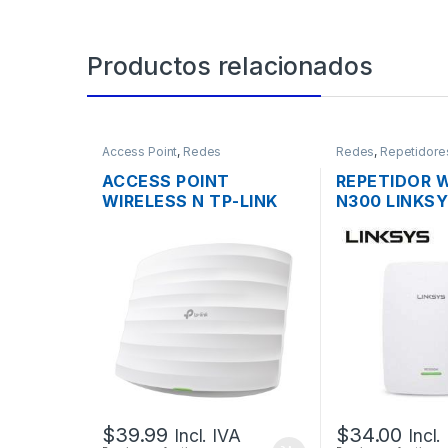
Productos relacionados
Access Point
,
Redes
Redes
,
Repetidore
ACCESS POINT
REPETIDOR 
WIRELESS N TP-LINK
N300 LINKS
EAP115 2.4GHZ DOS
RE3000W D
ANTENAS INT.
ANTENAS 1 
300MBPS SOPORTA
10/1000MBP
POE DE TECHO
$
39.99
$
34.00
Incl. IVA
Incl.