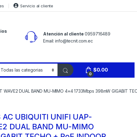
es
Servicio al cliente
ios
Atención al cliente
0959716489
Email: info@tecnit.com.ec
$
0.00
0
CT WAVE2 DUAL BAND MU-MIMO 4×4 1733Mbps 398mW GIGABIT TE
AC UBIQUITI UNIFI UAP-
2 DUAL BAND MU-MIMO
GABIT TECHO + PoE INDOOR