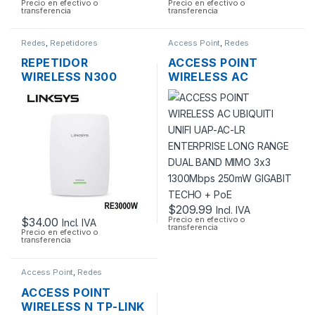
Precio en efectivo o
Precio en efectivo o
transferencia
transferencia
Redes
,
Repetidores
Access Point
,
Redes
REPETIDOR
ACCESS POINT
WIRELESS N300
WIRELESS AC
LINKSYS RE3000W
UBIQUITI UNIFI UAP-
DOS ANTENAS 1
AC-LR ENTERPRISE
PUERTO
LONG RANGE DUAL
10/1000MBPS
BAND MIMO 3×3
1300MBPS 250MW
GIGABIT TECHO +
POE
$
209.99
Incl. IVA
Precio en efectivo o
$
34.00
Incl. IVA
transferencia
Precio en efectivo o
transferencia
Access Point
,
Redes
ACCESS POINT
WIRELESS N TP-LINK