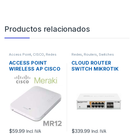
Productos relacionados
Access Point
,
CISCO
,
Redes
Redes
,
Routers
,
Switches
ACCESS POINT
CLOUD ROUTER
WIRELESS AP CISCO
SWITCH MIKROTIK
MERAKI MR12 CLOUD
CRS112-8P-4S-IN
MANAGED AP
ADMINISTRABLE
2.4GHZ SOPORTE
L3/L2 DE 8 PUERTOS
POE OUTDOOR
GIGABIT POE+ 160W
+ 4 PUERTOS SFP,
RACKEABLE
$
59.99
$
339.99
Incl. IVA
Incl. IVA