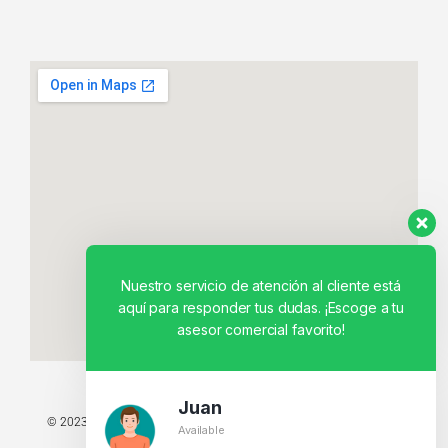
Nuestro servicio de atención al cliente está
aquí para responder tus dudas. ¡Escoge a tu
asesor comercial favorito!
Juan
© 2023 TODOS LOS DERECHOS RESERVADOS - TECNIT TU TIENDA
Available
TECNOLÓGICA.