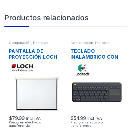
Productos relacionados
Computación
,
Pantallas
Computación
,
Teclados
PANTALLA DE
TECLADO
PROYECCIÓN LOCH
INALAMBRICO CON
MS84 MANUAL
TOUCHPAD
PLEGABLE 177 X
LOGITECH K400 EN
134CM (84
ESPAÑOL
PULGADAS)
COMPACTO EN
COLOR NEGRO
MULTIMEDIA
$
79.99
$
54.99
Incl. IVA
Incl. IVA
Precio en efectivo o
Precio en efectivo o
transferencia
transferencia