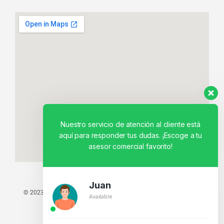
Nuestro servicio de atención al cliente está
aquí para responder tus dudas. ¡Escoge a tu
asesor comercial favorito!
Juan
© 2023 TODOS LOS DERECHOS RESERVADOS - TECNIT TU TIENDA
Available
TECNOLÓGICA.
BY CREATIVOS PEGASO