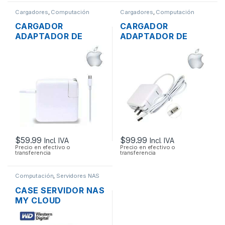
Cargadores
,
Computación
Cargadores
,
Computación
CARGADOR
CARGADOR
ADAPTADOR DE
ADAPTADOR DE
ENERGÍA MAC APPLE
ENERGÍA MAC APPLE
A1718 PARA
A1374 PARA
MACBOOK PRO USB-
MACBOOK AIR
C 20V 3A 61W
MAGSAFE 15.4V 3.1A
45W ORIGINAL
$
59.99
$
99.99
Incl. IVA
Incl. IVA
Precio en efectivo o
Precio en efectivo o
transferencia
transferencia
Computación
,
Servidores NAS
CASE SERVIDOR NAS
MY CLOUD
WESTERN DIGITAL 2
BAHÍAS SATA CON