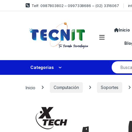
Telf: 0987803802 – 0997338686 – (02) 3316067
in
Inicio
Blo
Categorias
Inicio
Computación
Soportes