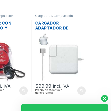
putación
Cargadores
,
Computación
R CON
CARGADOR
O Y
ADAPTADOR DE
DE VOLUMEN
ENERGÍA PARA LAPTOP
-300N PLUG
MAC APPLE MAGSAFE 2
EGABLE
20V 4.25A 85W
ORIGINAL + CABLE DE
PODER
$
99.99
l. IVA
Incl. IVA
vo o
Precio en efectivo o
transferencia