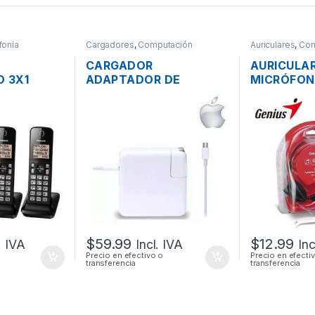
fonía
Cargadores
,
Computación
Auriculares
,
Com
CARGADOR
AURICULA
O 3X1
ADAPTADOR DE
MICRÓFON
KX-TGC353
ENERGÍA MAC APPLE
CONTROL 
D 1.9 GHZ
A1718 PARA MACBOOK
GENIUS HS
PRO USB-C 20V 3A 61W
3.5MM PL
OR
$
59.99
$
12.99
. IVA
Incl. IVA
Inc
Precio en efectivo o
Precio en efecti
transferencia
transferencia