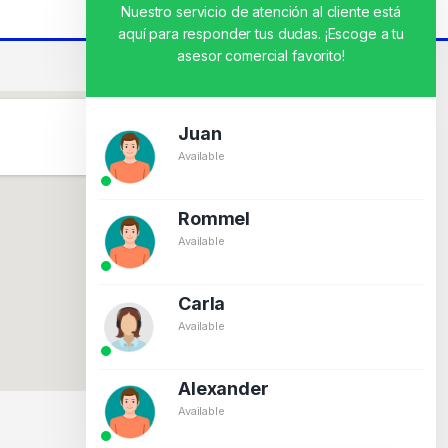
Nuestro servicio de atención al cliente está
aquí para responder tus dudas. ¡Escoge a tu
asesor comercial favorito!
Juan
Available
Rommel
Available
Carla
Available
Alexander
Available