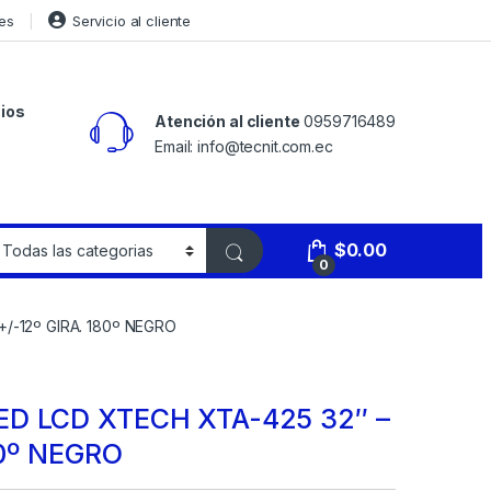
es
Servicio al cliente
ios
Atención al cliente
0959716489
Email: info@tecnit.com.ec
$
0.00
0
/-12º GIRA. 180º NEGRO
ED LCD XTECH XTA-425 32″ –
80º NEGRO