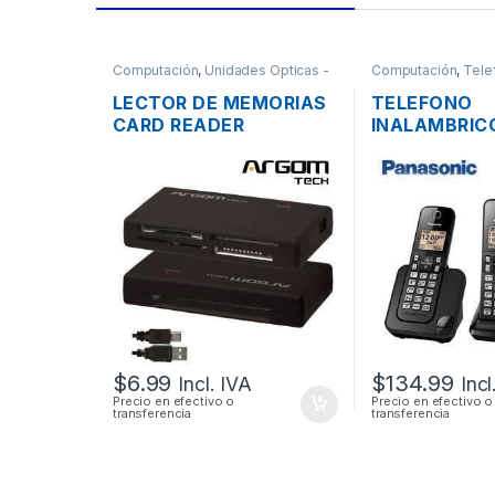
Computación
,
Unidades Opticas -
Computación
,
Tele
Lectores
LECTOR DE MEMORIAS
TELEFONO
CARD READER
INALAMBRIC
EXTERNO ARGOM 88R
PANASONIC 
USB 2.0 TODO EN 1
DECT 6.0 C-I
ALTAVOZ
CONTESTAD
$
6.99
$
134.99
Incl. IVA
Incl
Precio en efectivo o
Precio en efectivo o
transferencia
transferencia