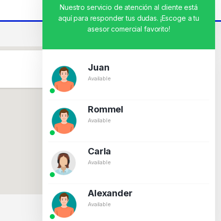
Nuestro servicio de atención al cliente está
aquí para responder tus dudas. ¡Escoge a tu
asesor comercial favorito!
Juan
Available
Rommel
Available
Carla
Available
Alexander
Available