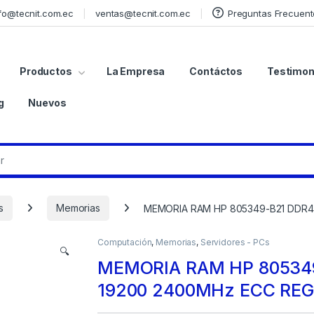
fo@tecnit.com.ec
ventas@tecnit.com.ec
Preguntas Frecuent
Productos
La Empresa
Contáctos
Testimon
g
Nuevos
s
Memorias
MEMORIA RAM HP 805349-B21 DDR4
Computación
,
Memorias
,
Servidores - PCs
🔍
MEMORIA RAM HP 805349
19200 2400MHz ECC REG