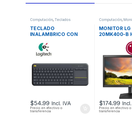
Computación
,
Teclados
Computación
,
Moni
TECLADO
MONITOR LG
INALAMBRICO CON
20MK400-B 
TOUCHPAD LOGITECH
FLAT PANEL 
K400 EN ESPAÑOL
SCREEN DE 2
COMPACTO EN COLOR
NEGRO MULTIMEDIA
$
54.99
$
174.99
Incl. IVA
Incl
Precio en efectivo o
Precio en efectivo o
transferencia
transferencia