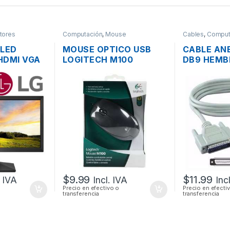
tores
Computación
,
Mouse
Cables
,
Comput
 LED
MOUSE OPTICO USB
CABLE ANE
HDMI VGA
LOGITECH M100
DB9 HEMBR
WIDE
SCROLL
DB25 MAC
0”
$
9.99
$
11.99
. IVA
Incl. IVA
Inc
Precio en efectivo o
Precio en efecti
transferencia
transferencia