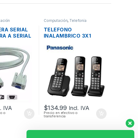
ación
Computación
,
Telefonía
RA SERIAL
TELEFONO
A A SERIAL
INALAMBRICO 3X1
HO 1.8MTS
PANASONIC KX-TGC353
DECT 6.0 C-ID 1.9 GHZ
ALTAVOZ
CONTESTADOR
$
134.99
l. IVA
Incl. IVA
vo o
Precio en efectivo o
transferencia