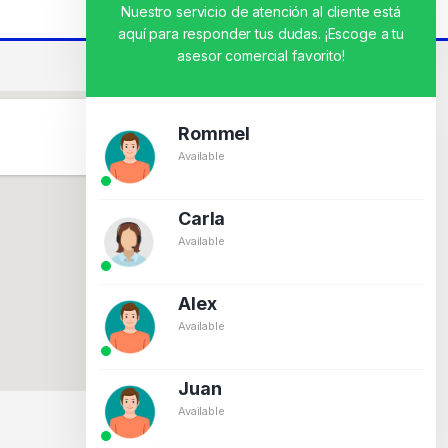
Nuestro servicio de atención al cliente está
aquí para responder tus dudas. ¡Escoge a tu
asesor comercial favorito!
Rommel
Available
Carla
Available
Alex
Available
Juan
Available