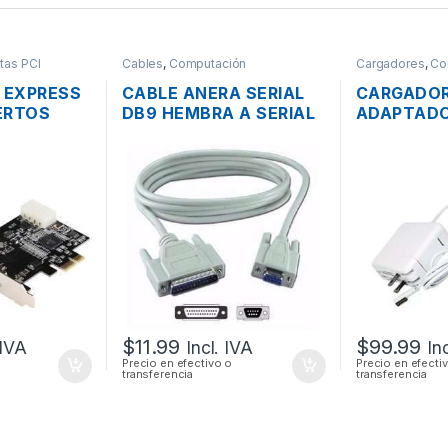
etas PCI
Cables
,
Computación
Cargadores
,
Co
I EXPRESS
CABLE ANERA SERIAL
CARGADO
UERTOS
DB9 HEMBRA A SERIAL
ADAPTADO
E-1394
DB25 MACHO 1.8MTS
ENERGÍA 
A1374 PA
AIR MAGSA
45W ORIG
$
11.99
$
99.99
 IVA
Incl. IVA
In
Precio en efectivo o
Precio en efecti
transferencia
transferencia