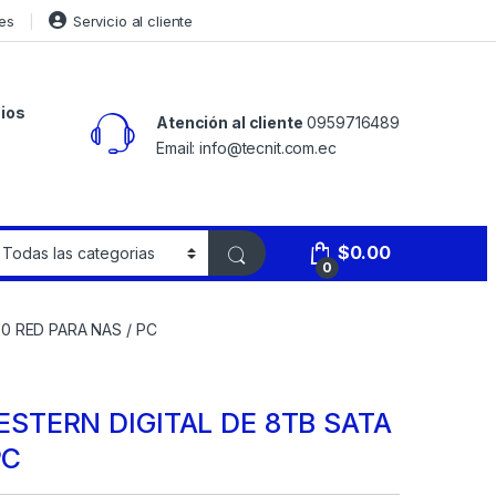
es
Servicio al cliente
ios
Atención al cliente
0959716489
Email: info@tecnit.com.ec
$
0.00
0
0 RED PARA NAS / PC
STERN DIGITAL DE 8TB SATA
PC