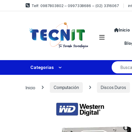
Telf: 0987803802 – 0997338686 – (02) 3316067
in
Inicio
Blo
Categorias
Inicio
Computación
Discos Duros