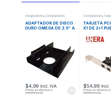
Adaptadores
,
Computación
Computación
,
Tarj
ADAPTADOR DE DISCO
TARJETA PC
DURO OMEGA DE 2.5″ A
X1 DE 2+1 P
3.5″ TIPO RACK
FIREWIRE IEE
PUERTO 800
$
4.99
$
54.99
Incl. IVA
Incl.
Precio en efectivo o
Precio en efectivo o
transferencia
transferencia