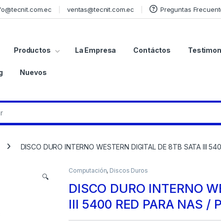
fo@tecnit.com.ec
ventas@tecnit.com.ec
Preguntas Frecuent
Productos
La Empresa
Contáctos
Testimon
g
Nuevos
DISCO DURO INTERNO WESTERN DIGITAL DE 8TB SATA III 540
Computación
,
Discos Duros
🔍
DISCO DURO INTERNO WE
III 5400 RED PARA NAS / 