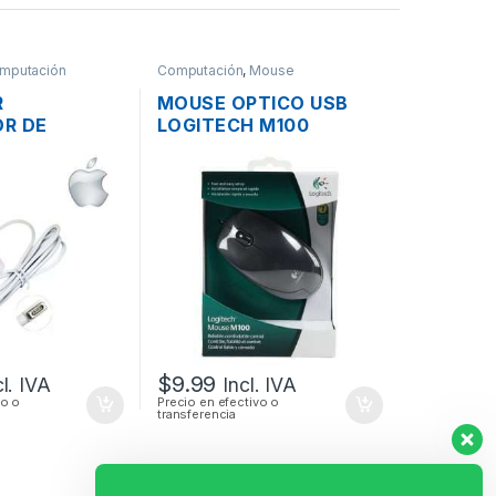
mputación
Computación
,
Mouse
R
MOUSE OPTICO USB
R DE
LOGITECH M100
MAC APPLE
SCROLL
RA MACBOOK
FE 15.4V 3.1A
INAL
$
9.99
cl. IVA
Incl. IVA
vo o
Precio en efectivo o
transferencia