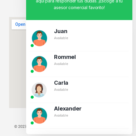
aquí para responder tus dudas. ¡Escoge a tu
asesor comercial favorito!
Juan
Available
Rommel
Available
Carla
Available
Alexander
Available
© 2023 TODOS LOS DERECHOS RESERVADOS - TECNIT TU TIENDA
TECNOLÓGICA.