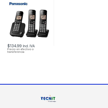
PANASONIC KX-
TGC353 DECT 6.0 C-
ID 1.9 GHZ ALTAVOZ
CONTESTADOR
$
134.99
Incl. IVA
Precio en efectivo o
transferencia