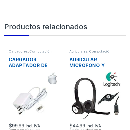
Productos relacionados
Cargadores
,
Computación
Auriculares
,
Computación
CARGADOR
AURICULAR
ADAPTADOR DE
MICRÓFONO Y
ENERGÍA MAC APPLE
CONTROL DE
A1374 PARA
VOLUMEN LOGITECH
MACBOOK AIR
H390 USB
MAGSAFE 15.4V 3.1A
45W ORIGINAL
$
99.99
$
44.99
Incl. IVA
Incl. IVA
Precio en efectivo o
Precio en efectivo o