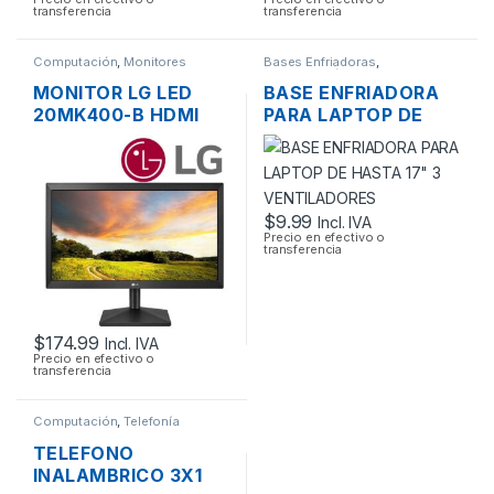
transferencia
transferencia
Computación
,
Monitores
Bases Enfriadoras
,
Computación
MONITOR LG LED
BASE ENFRIADORA
20MK400-B HDMI
PARA LAPTOP DE
VGA FLAT PANEL
HASTA 17″ 3
WIDE SCREEN DE
VENTILADORES
20”
$
9.99
Incl. IVA
Precio en efectivo o
transferencia
$
174.99
Incl. IVA
Precio en efectivo o
transferencia
Computación
,
Telefonía
TELEFONO
INALAMBRICO 3X1