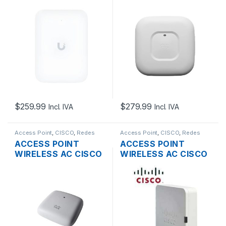
7 INWALL DUAL
AIRONET AIR-
BAND 2.5GBE POE
CAP2702I-A-K9
DUAL BAND
802.11MBPS MU-
MIMO 3×4 SOPORTE
POE
$
259.99
$
279.99
Incl. IVA
Incl. IVA
Access Point
,
CISCO
,
Redes
Access Point
,
CISCO
,
Redes
ACCESS POINT
ACCESS POINT
WIRELESS AC CISCO
WIRELESS AC CISCO
BUSINESS
SMB WAP125 DUAL
CBW140AC-A DUAL
BAND 867MBPS
BAND WAVE2 MU-
GIGABIT SOPORTE
MIMO 2×2 867MBPS
POE + FUENTE
GIGABIT SOPORTA
POE TECHO