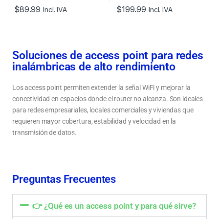
$
89.99
$
199.99
Incl. IVA
Incl. IVA
Soluciones de access point para redes
inalámbricas de alto rendimiento
Los access point permiten extender la señal WiFi y mejorar la
conectividad en espacios donde el router no alcanza. Son ideales
para redes empresariales, locales comerciales y viviendas que
requieren mayor cobertura, estabilidad y velocidad en la
transmisión de datos.
Tipos de access point WiFi para hogar, oficina y empresas
Cómo elegir un access point según cobertura, velocidad y uso
Mejora la señal WiFi y elimina zonas sin cobertura
Preguntas Frecuentes
👉 ¿Qué es un access point y para qué sirve?