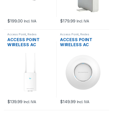
$
199.00
$
179.99
Incl. IVA
Incl. IVA
Access Point
,
Redes
Access Point
,
Redes
ACCESS POINT
ACCESS POINT
WIRELESS AC
WIRELESS AC
GRANDSTREAM
GRANDSTREAM
GWN7605LR DUAL
GWN7630 WAVE2
BAND MU-MIMO
DUAL BAND MU-
2XRJ45 GIGABIT
MIMO 4X4 2.33GBPS,
POE+ EXTERIOR
2XRJ45 GIGABIT
POE+ DE TECHO
$
139.99
$
149.99
Incl. IVA
Incl. IVA