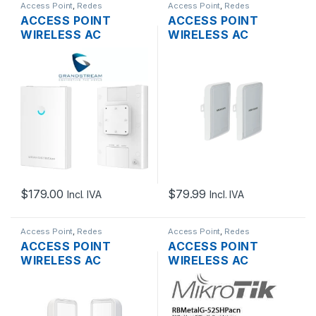
Access Point
,
Redes
Access Point
,
Redes
ACCESS POINT
ACCESS POINT
WIRELESS AC
WIRELESS AC
GRANDSTREAM
HIKVISION DS-
GWN7630LR LONG
3WF1000-EI-2N
RANGE WAVE2 DUAL
BRIDGE 2.4 GHZ 7DBI
BAND MU-MIMO 4X4
300 MBPS
4DBI 2.33GBPS
2XETHERNET
2XRJ45 GIGABIT
SOPORTA POE
POE+ OUTDOOR
OUTDOOR KIT PTP
LR (2-PACK)
$
179.00
$
79.99
Incl. IVA
Incl. IVA
Access Point
,
Redes
Access Point
,
Redes
ACCESS POINT
ACCESS POINT
WIRELESS AC
WIRELESS AC
HIKVISION DS-
MIKROTIK
3WF3000-EI-5AC/P
RBMETALG-
BRIDGE 5GHZ 8DBI
52SHPACN DUAL