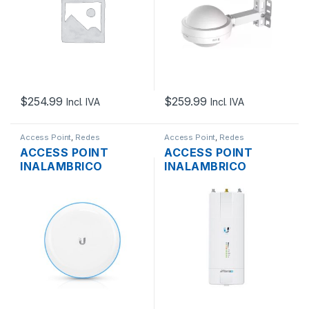
OMNIDIRECCIONA
OMNIDIRECCIONA
WIFI 6 GIGABIT POE
WIFI 6 GIGABIT POE
OUTDOOR
OUTDOOR
$
254.99
$
259.99
Incl. IVA
Incl. IVA
Access Point
,
Redes
Access Point
,
Redes
ACCESS POINT
ACCESS POINT
INALAMBRICO
INALAMBRICO
BUILDING BRIDGE
UBIQUITI AIRFIBER
UBIQUITI UNIFI UBB
AF-5XHD RADIO
60GHZ PTP PARA
5GHZ OFDMA
ENLACES ENTRE
BACKHAUL PTP
EDIFICIOS OUTDOOR
1.34GBPS 2XRPSMA
GPS 2 PUERTOS
GIGABIT POE
OUTDOOR