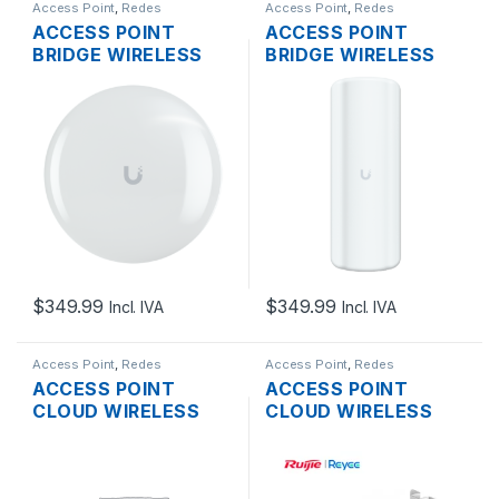
Access Point
,
Redes
Access Point
,
Redes
ACCESS POINT
ACCESS POINT
BRIDGE WIRELESS
BRIDGE WIRELESS
UBIQUITI UNIFI UDB-
UBIQUITI UNIFI UDB-
PRO MIMO 2×2 5GHZ
PRO-SECTOR MIMO
316MW PTP 19DBI
2×2 5GHZ 316MW
GIGABIT POE
SECTORIAL PTMP
OUTDOOR
17DBI GIGABIT POE
OUTDOOR
$
349.99
$
349.99
Incl. IVA
Incl. IVA
Access Point
,
Redes
Access Point
,
Redes
ACCESS POINT
ACCESS POINT
CLOUD WIRELESS
CLOUD WIRELESS
AX1800 RUIJIE RG-
AX1800 RUIJIE RG-
RAP6262(G) MESH
RAP6262(G) MESH
DUAL BAND
DUAL BAND