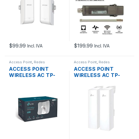
867MBPS
BAND 2.4GHZ 5GHZ
2XETHERNET
433MBPS 1250MW
SOPORTA POE
ROUTER OS L4 + POE
OUTDOOR KIT PTP
3KM 2-PACK
$
99.99
$
199.99
Incl. IVA
Incl. IVA
Access Point
,
Redes
Access Point
,
Redes
ACCESS POINT
ACCESS POINT
WIRELESS AC TP-
WIRELESS AC TP-
LINK CPE710 5GHZ
LINK OMADA EAP215-
867MBPS + POE
BRIDGE 5GHZ 11DBI
OUTDOOR
867MBPS 3XGIGABIT
SOPORTA POE
OUTDOOR KIT PTP
LR 2-PACK