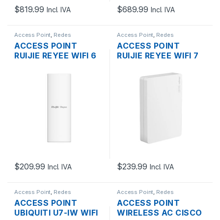
$
819.99
$
689.99
Incl. IVA
Incl. IVA
Access Point
,
Redes
Access Point
,
Redes
ACCESS POINT
ACCESS POINT
RUIJIE REYEE WIFI 6
RUIJIE REYEE WIFI 7
RG-RAP62-OD
RG-RAP72-WALL
AX3000 DUAL BAND,
BE3600, DUAL BAND,
1PTO 10/100/1000
1PTO
MBPS PARED
10/100/1000/2500
MBPS PARED
$
209.99
$
239.99
Incl. IVA
Incl. IVA
Access Point
,
Redes
Access Point
,
Redes
ACCESS POINT
ACCESS POINT
UBIQUITI U7-IW WIFI
WIRELESS AC CISCO