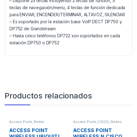
– Dispone 23 teclas incluyendo 2 teclas de función, 5
teclas de navegación/menú, 4 teclas de función dedicada
para ENVIAR, ENCENDER/TERMINAR, ALTAVOZ, SILENCIAR
– Es soportado por la estación base VoIP DECT DP750 y
DP752 de Grandstream
– Hasta cinco teléfonos DP722 son soportados en cada
estación DP750 o DP752
Productos relacionados
Access Point
,
Redes
Access Point
,
CISCO
,
Redes
ACCESS POINT
ACCESS POINT
WIRELESS UBIQUITI
WIRELESS N CISCO