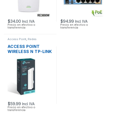
$
34.00
$
94.99
Incl. IVA
Incl. IVA
Precio en efectivo o
Precio en efectivo o
transferencia
transferencia
Access Point
,
Redes
ACCESS POINT
WIRELESS N TP-LINK
CPE220 2.4GHZ
12DBI 1000MW
300MBPS + POE
OUTDOOR
$
59.99
Incl. IVA
Precio en efectivo o
transferencia