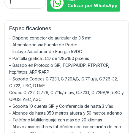
Cotizar por WhatsApp
Especificaciones
– Dispone conector de auricular de 3.5 mm
– Alimentación via Fuente de Poder
– Incluye Adaptador de Energia 5VDC
– Pantalla gráfica LCD de 128×160 pixeles
– Basado en Protocolo SIP, TCP/IP/UDP, RTP/RTCP,
http/https, ARP/RARP
– Soporte Codecs G.723.1, G.729A/B, G.711u/a, G.726-32,
G.722, iLBC, DTMF
Códec G.722, G.726, G.711u/a-law, G.723.1, G.729A/B, iLBC y
OPUS, AEC, AGC
– Soporta 10 cuenta SIP y Conferencia de hasta 3 vías
– Alcance de hasta 350 metros afuera y 50 metros adentro
– Teléfono Multilenguaje con más de 20 idiomas
– Altavoz manos libres full dúplex con cancelación de eco