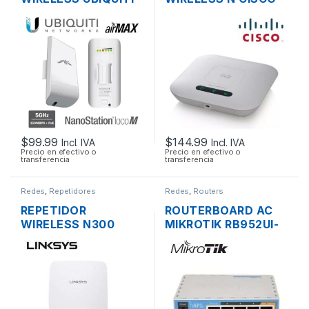
NANOSTATION
SMB WAP121 2.4GHZ
LOCOM5 AIRMAX
DOS ANTENAS INT.
5GHZ 13DBI MIMO
300MBPS SOPORTE
200MW 150MBPS +
POE + FUENTE
POE OUTDOOR
$
99.99
$
144.99
Incl. IVA
Incl. IVA
Precio en efectivo o
Precio en efectivo o
transferencia
transferencia
Redes
,
Repetidores
Redes
,
Routers
REPETIDOR
ROUTERBOARD AC
WIRELESS N300
MIKROTIK RB952UI-
LINKSYS RE3000W
5AC2ND HAP AC
DOS ANTENAS 1
LITE DUAL BAND
PUERTO
200MW 5 PUERTOS
10/1000MBPS
USB OS L4