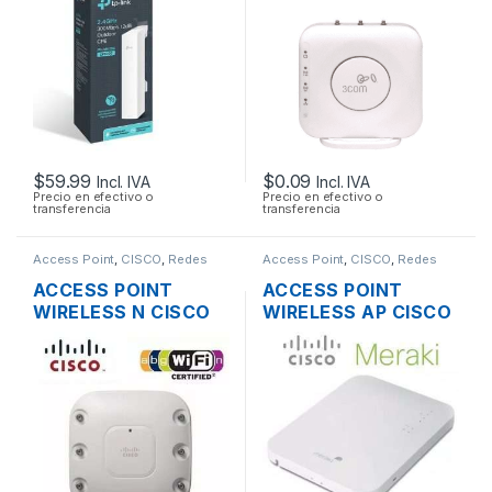
300MBPS + POE
OUTDOOR
$
59.99
$
0.09
Incl. IVA
Incl. IVA
Precio en efectivo o
Precio en efectivo o
transferencia
transferencia
Access Point
,
CISCO
,
Redes
Access Point
,
CISCO
,
Redes
ACCESS POINT
ACCESS POINT
WIRELESS N CISCO
WIRELESS AP CISCO
AIRONET AIR-
MERAKI MR12 CLOUD
AP1262N-A-K9 DUAL
MANAGED AP
BAND 600MBPS
2.4GHZ SOPORTE
GIGABIT SOPORTE
POE OUTDOOR
POE