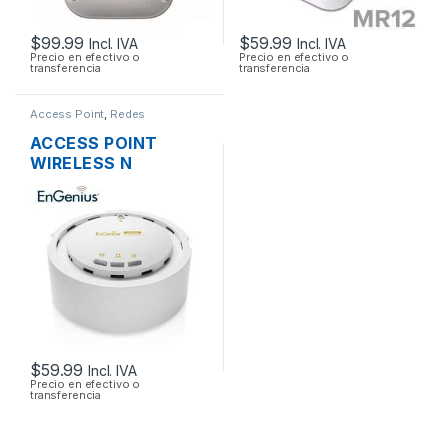
$
99.99
$
59.99
Incl. IVA
Incl. IVA
Precio en efectivo o
Precio en efectivo o
transferencia
transferencia
Access Point
,
Redes
ACCESS POINT
WIRELESS N
ENGENIUS EAP300
2.4GHZ 300MBPS +
POE
$
59.99
Incl. IVA
Precio en efectivo o
transferencia