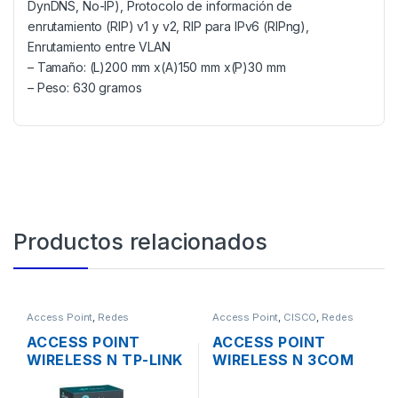
DynDNS, No-IP), Protocolo de información de
enrutamiento (RIP) v1 y v2, RIP para IPv6 (RIPng),
Enrutamiento entre VLAN
– Tamaño: (L)200 mm x(A)150 mm x(P)30 mm
– Peso: 630 gramos
Productos relacionados
Access Point
,
Redes
Access Point
,
CISCO
,
Redes
ACCESS POINT
ACCESS POINT
WIRELESS N TP-LINK
WIRELESS N 3COM
CPE220 2.4GHZ
AIRCONNECT 9552
12DBI 1000MW
DUAL BAND