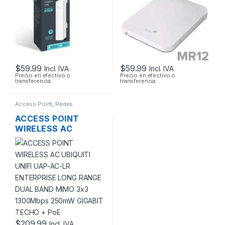
OUTDOOR
POE OUTDOOR
$
59.99
$
59.99
Incl. IVA
Incl. IVA
Precio en efectivo o
Precio en efectivo o
transferencia
transferencia
Access Point
,
Redes
ACCESS POINT
WIRELESS AC
UBIQUITI UNIFI UAP-
AC-LR ENTERPRISE
LONG RANGE DUAL
BAND MIMO 3×3
1300MBPS 250MW
GIGABIT TECHO +
POE
$
209.99
Incl. IVA