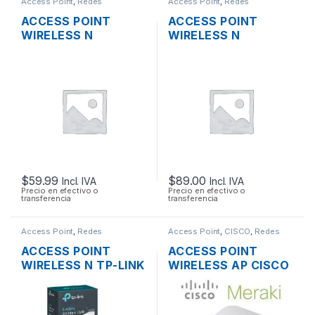
Access Point
,
Redes
Access Point
,
Redes
ACCESS POINT
ACCESS POINT
WIRELESS N
WIRELESS N
3COM/HP
MIKROTIK
3CRWE955075
RBCAP2ND 2.4GHZ
AIRCONNECT 9550
150MBPS TECHO OS
DUAL BAND GIGABIT
L4 POE
SOPORTA POE
$
59.99
$
89.00
Incl. IVA
Incl. IVA
Precio en efectivo o
Precio en efectivo o
transferencia
transferencia
Access Point
,
Redes
Access Point
,
CISCO
,
Redes
ACCESS POINT
ACCESS POINT
WIRELESS N TP-LINK
WIRELESS AP CISCO
CPE220 2.4GHZ
MERAKI MR12 CLOUD
12DBI 1000MW
MANAGED AP
300MBPS + POE
2.4GHZ SOPORTE