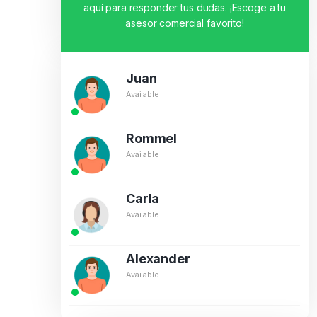
aquí para responder tus dudas. ¡Escoge a tu
asesor comercial favorito!
Juan
Available
Rommel
Available
Carla
Available
Alexander
Available