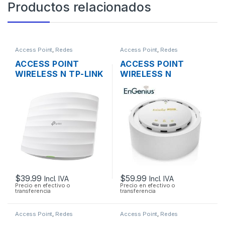
Productos relacionados
Access Point
,
Redes
Access Point
,
Redes
ACCESS POINT
ACCESS POINT
WIRELESS N TP-LINK
WIRELESS N
EAP115 2.4GHZ DOS
ENGENIUS EAP300
ANTENAS INT.
2.4GHZ 300MBPS +
300MBPS SOPORTA
POE
POE DE TECHO
$
39.99
$
59.99
Incl. IVA
Incl. IVA
Precio en efectivo o
Precio en efectivo o
transferencia
transferencia
Access Point
,
Redes
Access Point
,
Redes