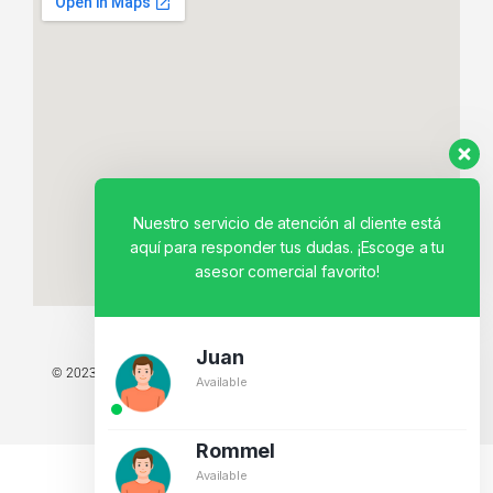
Nuestro servicio de atención al cliente está
aquí para responder tus dudas. ¡Escoge a tu
asesor comercial favorito!
Juan
© 2023 TODOS LOS DERECHOS RESERVADOS - TECNIT TU TIENDA
Available
TECNOLÓGICA.
BY CREATIVOS PEGASO
Rommel
Available