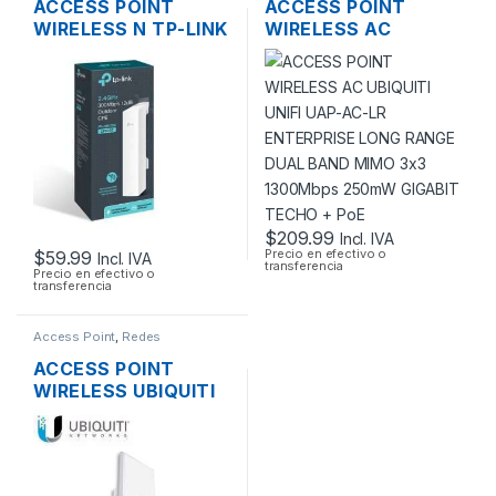
ACCESS POINT
ACCESS POINT
WIRELESS N TP-LINK
WIRELESS AC
CPE220 2.4GHZ
UBIQUITI UNIFI UAP-
12DBI 1000MW
AC-LR ENTERPRISE
300MBPS + POE
LONG RANGE DUAL
OUTDOOR
BAND MIMO 3×3
1300MBPS 250MW
GIGABIT TECHO +
POE
$
209.99
Incl. IVA
Precio en efectivo o
$
59.99
Incl. IVA
transferencia
Precio en efectivo o
transferencia
Access Point
,
Redes
ACCESS POINT
WIRELESS UBIQUITI
NANOSTATION M5
AIRMAX 5GHZ 16DBI
MIMO 500MW
150MBPS + POE