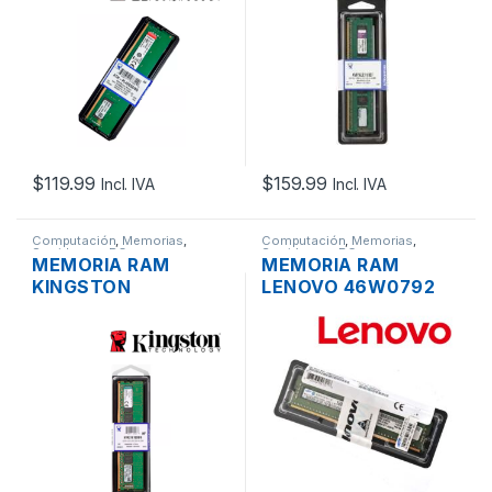
2666MHZ ECC
PC3L-12800
REGISTERED
1600MHZ ECC
UNBUFFERED
$
119.99
$
159.99
Incl. IVA
Incl. IVA
Computación
,
Memorias
,
Computación
,
Memorias
,
Servidores - PCs
Servidores - PCs
MEMORIA RAM
MEMORIA RAM
KINGSTON
LENOVO 46W0792
KVR21E15D8/8I DDR4
DDR4 8GB 2RX8 PC4-
8GB 2RX8 PC4-
17000 2133MHZ
17000 2133MHZ ECC
REGISTERED ECC
UNBUFFERED