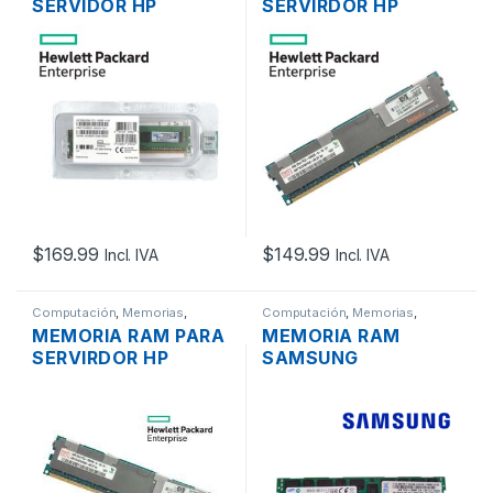
SERVIDOR HP
SERVIRDOR HP
PROLIANT 669324-
500203-061 DDR3
B21 DDR3 8GB 2RX8
4GB 2RX4 PC3-
PC3-12800 DE
10600R 1333MHZ
1600MHZ
ECC REGISTERED
UNBUFFERED ECC
$
169.99
$
149.99
Incl. IVA
Incl. IVA
Computación
,
Memorias
,
Computación
,
Memorias
,
Servidores - PCs
Servidores - PCs
MEMORIA RAM PARA
MEMORIA RAM
SERVIRDOR HP
SAMSUNG
500203-061 DDR3
M393B1K70CH0-YH9
4GB 2RX4 PC3-
DDR3L 8GB 2RX4
10600R 1333MHZ
PC3L-10600R
ECC REGISTERED
1333MHZ ECC
REGISTERED