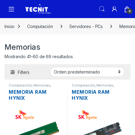
0
Inicio
Computación
Servidores - PCs
Memori
Memorias
Mostrando 41–60 de 69 resultados
Filters
Computación
,
Memorias
,
Computación
,
Memorias
,
Servidores - PCs
Servidores - PCs
MEMORIA RAM
MEMORIA RAM
HYNIX
HYNIX
HMA81GU7DJR8N-
HMT151R7BFR4C-H9
XN DDR4 8GB 1RX8
DDR3 4GB 2RX4 PC3-
PC4-25600
10600R 1333MHZ
3200MHZ ECC
ECC REGISTERED
UNBUFFERED