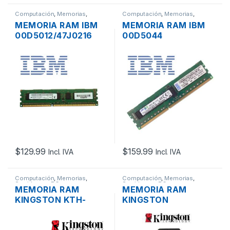
Computación
,
Memorias
,
Computación
,
Memorias
,
Servidores - PCs
Servidores - PCs
MEMORIA RAM IBM
MEMORIA RAM IBM
00D5012/47J0216
00D5044
DDR3L 4GB 2RX8
COMPATIBLE CON
PC3L-12800
SERVIDOR HP DELL
1600MHZ ECC
DDR3L 8GB 2RX8
UNBUFFERED
PC3L-12800E
1600MHZ
REGISTERED
$
129.99
$
159.99
Incl. IVA
Incl. IVA
Computación
,
Memorias
,
Computación
,
Memorias
,
Servidores - PCs
Servidores - PCs
MEMORIA RAM
MEMORIA RAM
KINGSTON KTH-
KINGSTON
PL426S8/8G DDR4
KVR16LE11/8HB
8GB 1RX8 PC4-21300
DDR3L 8GB 2RX8