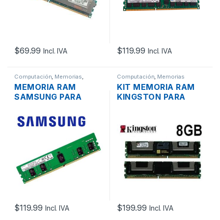
$
69.99
$
119.99
Incl. IVA
Incl. IVA
Computación
,
Memorias
,
Computación
,
Memorias
Servidores - PCs
MEMORIA RAM
KIT MEMORIA RAM
SAMSUNG PARA
KINGSTON PARA
SERVIDOR HP, DELL,
SERVIDOR DELL
IBM DDR4 8GB 1RX8
POWEREDGE DDR2
PC4-21300 2666MHZ
8GB (2X4GB) 2RX8
ECC REGISTERED
PC2-5300 DE
667MHZ
$
119.99
$
199.99
Incl. IVA
Incl. IVA