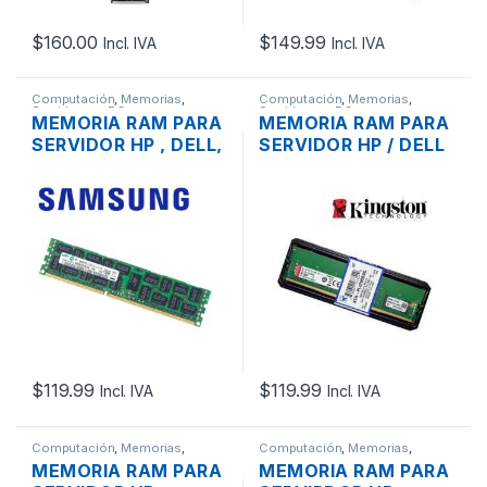
$
160.00
$
149.99
Incl. IVA
Incl. IVA
Computación
,
Memorias
,
Computación
,
Memorias
,
Servidores - PCs
Servidores - PCs
MEMORIA RAM PARA
MEMORIA RAM PARA
SERVIDOR HP , DELL,
SERVIDOR HP / DELL
IBM DDR3L 8GB 2RX4
/ IBM DDR4 8GB 1RX8
PC3L-10600R
PC4-21300 2666MHZ
1333MHZ ECC
REGISTER
REGISTERED
$
119.99
$
119.99
Incl. IVA
Incl. IVA
Computación
,
Memorias
,
Computación
,
Memorias
,
Servidores - PCs
Servidores - PCs
MEMORIA RAM PARA
MEMORIA RAM PARA