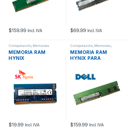
$
159.99
$
69.99
Incl. IVA
Incl. IVA
Computación
,
Memorias
Computación
,
Memorias
,
Servidores - PCs
MEMORIA RAM
MEMORIA RAM
HYNIX
HYNIX PARA
HMT425S6AFR6A-PB
SERVIDOR DDR4 8GB
N0 AA DDR3 SO-
1RX8 PC4-25600
DIMM 2GB PC3-
3200MHZ ECC
12800 1600MHZ
REGISTERED
$
19.99
$
159.99
Incl. IVA
Incl. IVA