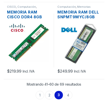
CISCO
,
Computación
,
Computación
,
Memorias
Memorias
MEMORIA RAM
MEMORIA RAM DELL
CISCO DDR4 8GB
SNPMT9MYC/8GB
1RX4 PC4-17000
DDR4 8GB 1RX8 PC4-
2133MHZ ECC
19200 2400MHZ
REGISTERED
UNBUFFERED ECC
$
219.99
$
249.99
Incl. IVA
Incl. IVA
Mostrando 41–60 de 69 resultados
3
1
2
4