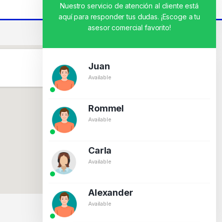
Nuestro servicio de atención al cliente está
aquí para responder tus dudas. ¡Escoge a tu
asesor comercial favorito!
Juan
Available
Rommel
Available
Carla
Available
Alexander
Available