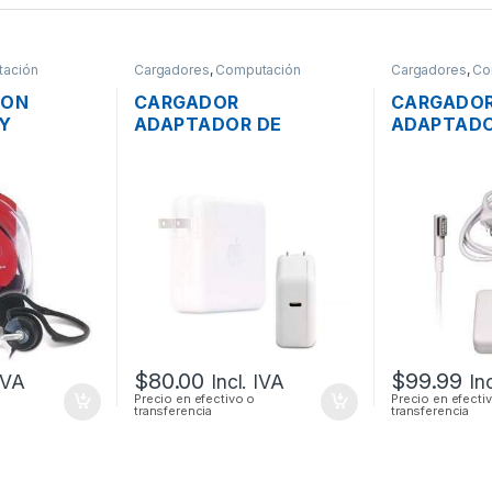
ación
Cargadores
,
Computación
Cargadores
,
Co
CON
CARGADOR
CARGADO
Y
ADAPTADOR DE
ADAPTADO
 VOLUMEN
ENERGÍA MAC APPLE
ENERGÍA 
300N PLUG
A1719 PARA MACBOOK
MAC APPL
ABLE
PRO USB TIPO-C 3.1
16.5V 3.6
20.2V 4.3A 87W
ORIGINAL 
ORIGINAL
PODER
$
80.00
$
99.99
 IVA
Incl. IVA
In
Precio en efectivo o
Precio en efecti
transferencia
transferencia