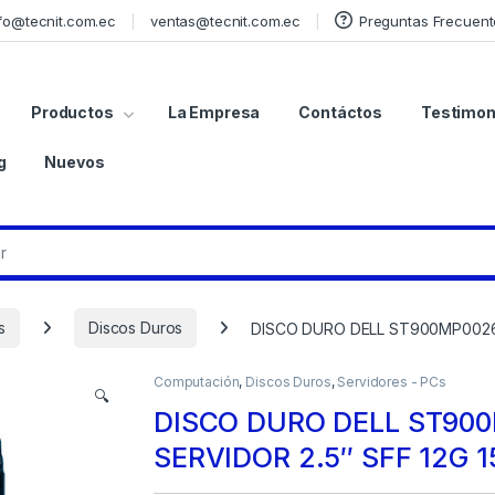
fo@tecnit.com.ec
ventas@tecnit.com.ec
Preguntas Frecuent
Productos
La Empresa
Contáctos
Testimon
g
Nuevos
s
Discos Duros
DISCO DURO DELL ST900MP0026 
Computación
,
Discos Duros
,
Servidores - PCs
🔍
DISCO DURO DELL ST900
SERVIDOR 2.5″ SFF 12G 