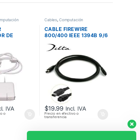
mputación
Cables
,
Computación
R
CABLE FIREWIRE
R DE
800/400 IEEE 1394B 9/6
PARA LAPTOP
PINES MACHO DE 2 PIES
E MAGSAFE
60CM
5A 60W
+ CABLE DE
$
19.99
cl. IVA
Incl. IVA
vo o
Precio en efectivo o
transferencia