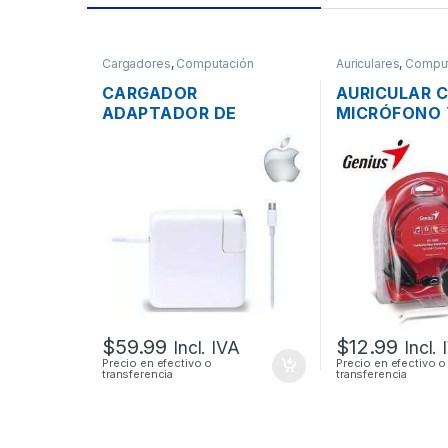
Cargadores
,
Computación
Auriculares
,
Comput
CARGADOR
AURICULAR 
ADAPTADOR DE
MICRÓFONO 
ENERGÍA MAC APPLE
CONTROL DE
A1718 PARA MACBOOK
GENIUS HS-
PRO USB-C 20V 3A 61W
3.5MM PLEG
$
59.99
$
12.99
Incl. IVA
Incl.
Precio en efectivo o
Precio en efectivo o
transferencia
transferencia