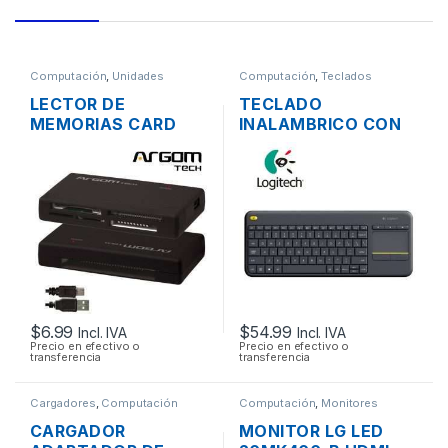
Computación
,
Unidades
Computación
,
Teclados
Opticas - Lectores
LECTOR DE
TECLADO
MEMORIAS CARD
INALAMBRICO CON
READER EXTERNO
TOUCHPAD
ARGOM 88R USB 2.0
LOGITECH K400 EN
TODO EN 1
ESPAÑOL
COMPACTO EN
COLOR NEGRO
MULTIMEDIA
$
6.99
$
54.99
Incl. IVA
Incl. IVA
Precio en efectivo o
Precio en efectivo o
transferencia
transferencia
Cargadores
,
Computación
Computación
,
Monitores
CARGADOR
MONITOR LG LED