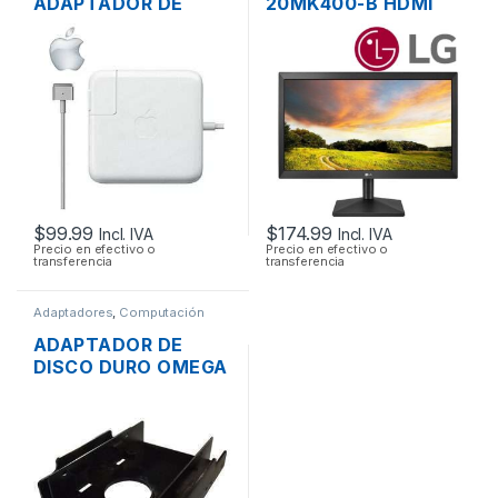
ADAPTADOR DE
20MK400-B HDMI
ENERGÍA PARA
VGA FLAT PANEL
LAPTOP MAC APPLE
WIDE SCREEN DE
MAGSAFE 2 20V
20”
4.25A 85W ORIGINAL
+ CABLE DE PODER
$
99.99
$
174.99
Incl. IVA
Incl. IVA
Precio en efectivo o
Precio en efectivo o
transferencia
transferencia
Adaptadores
,
Computación
ADAPTADOR DE
DISCO DURO OMEGA
DE 2.5″ A 3.5″ TIPO
RACK