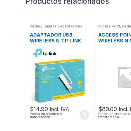
Productos relacionados
Redes
,
Tarjetas y Adaptadores
Access Point
,
Rede
Wireless
ADAPTADOR USB
ACCESS POI
WIRELESS N TP-LINK
WIRELESS N 
TL-WN722N UNA
RBCAP2ND 2
ANTENA ALTA
150MBPS TE
GANANCIA
POE
$
14.99
$
89.00
Incl. IVA
Incl.
Precio en efectivo o
Precio en efectivo o
transferencia
transferencia