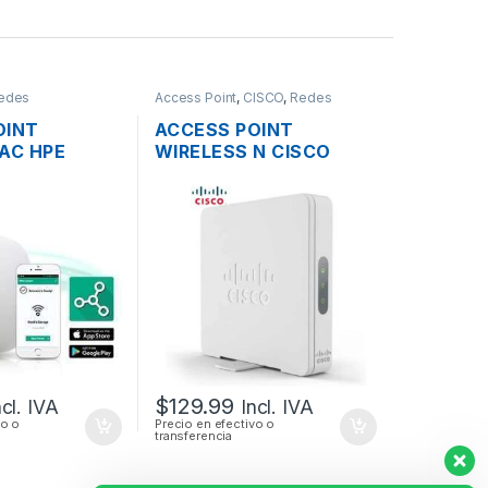
edes
Access Point
,
CISCO
,
Redes
OINT
ACCESS POINT
AC HPE
WIRELESS N CISCO
300MBPS
SMB WAP131-A-K9-NA
NNECT OC20
DUAL BAND 600MBPS
 DUAL BAND
GIGABIT SOPORTE POE
OE
+ FUENTE
$
129.99
ncl. IVA
Incl. IVA
vo o
Precio en efectivo o
transferencia