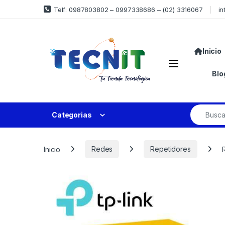
Telf: 0987803802 – 0997338686 – (02) 3316067
in
Inicio
Blo
Categorias
Inicio
Redes
Repetidores