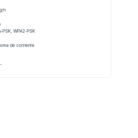
g/n
s
PA-PSK, WPA2-PSK
toma de corriente
E-