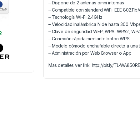
– Dispone de 2 antenas omni internas
– Compatible con standard WiFi IEEE 802.11b/
– Tecnología Wi-Fi 2.4GHz
– Velocidad inalámbrica N de hasta 300 Mbp
– Clave de seguridad WEP, WPA, WPA2, W
– Conexión rápida mediante botón WPS
– Modelo cómodo enchufable directo a una 
– Administración por Web Browser o App
Mas detalles ver link: http://bit.ly/TL-WA850R