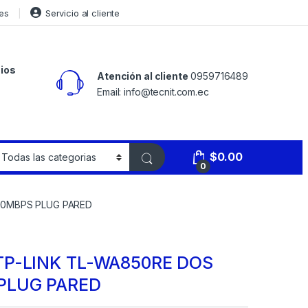
es
Servicio al cliente
ios
Atención al cliente
0959716489
Email: info@tecnit.com.ec
$
0.00
0
300MBPS PLUG PARED
TP-LINK TL-WA850RE DOS
PLUG PARED