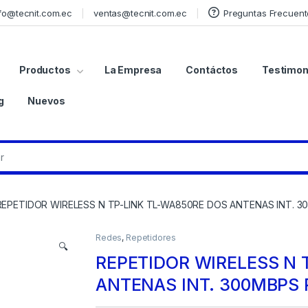
fo@tecnit.com.ec
ventas@tecnit.com.ec
Preguntas Frecuent
Productos
La Empresa
Contáctos
Testimon
g
Nuevos
REPETIDOR WIRELESS N TP-LINK TL-WA850RE DOS ANTENAS INT. 
Redes
,
Repetidores
🔍
REPETIDOR WIRELESS N 
ANTENAS INT. 300MBPS 