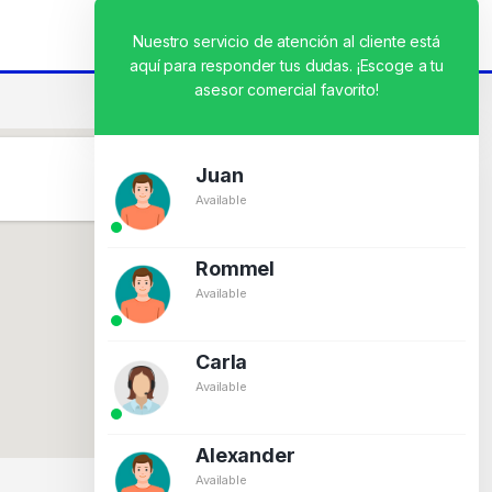
Nuestro servicio de atención al cliente está
aquí para responder tus dudas. ¡Escoge a tu
asesor comercial favorito!
Juan
Available
Rommel
Available
Carla
Available
Alexander
Available