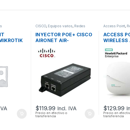
s
CISCO
,
Equipos varios
,
Redes
Access Point
,
R
NT
INYECTOR POE+ CISCO
ACCESS P
MIKROTIK
AIRONET AIR-
WIRELESS 
.4GHZ
PWRINJ4= 30W 802.3
JZ074A 1
CHO OS L4
AF/AT
OFFICECO
MIMO 2×2
GIGABIT P
$
119.99
$
129.99
 IVA
Incl. IVA
I
Precio en efectivo o
Precio en efecti
transferencia
transferencia