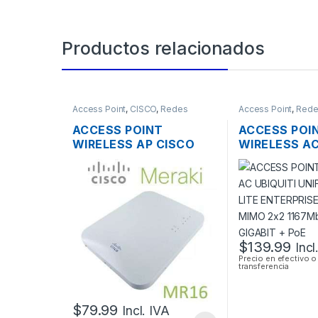
Productos relacionados
Access Point
,
CISCO
,
Redes
Access Point
,
Rede
ACCESS POINT
ACCESS POI
WIRELESS AP CISCO
WIRELESS AC
MERAKI MR16 DUAL
UNIFI UAP-AC
BAND 600 MBPS
ENTERPRISE
SOPORTE POE
BAND MIMO 
OUTDOOR
1167MBPS 1
GIGABIT + P
$
139.99
Incl
Precio en efectivo o
transferencia
$
79.99
Incl. IVA