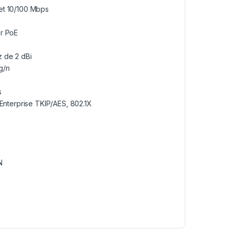
et 10/100 Mbps
or PoE
z de 2 dBi
g/n
s
nterprise TKIP/AES, 802.1X
e
N