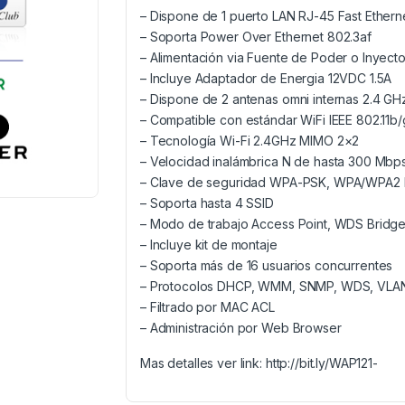
– Dispone de 1 puerto LAN RJ-45 Fast Ethern
– Soporta Power Over Ethernet 802.3af
– Alimentación via Fuente de Poder o Inyect
– Incluye Adaptador de Energia 12VDC 1.5A
– Dispone de 2 antenas omni internas 2.4 GH
– Compatible con estándar WiFi IEEE 802.11b/
– Tecnología Wi-Fi 2.4GHz MIMO 2×2
– Velocidad inalámbrica N de hasta 300 Mbp
– Clave de seguridad WPA-PSK, WPA/WPA2 E
– Soporta hasta 4 SSID
– Modo de trabajo Access Point, WDS Bridg
– Incluye kit de montaje
– Soporta más de 16 usuarios concurrentes
– Protocolos DHCP, WMM, SNMP, WDS, VLA
– Filtrado por MAC ACL
– Administración por Web Browser
Mas detalles ver link: http://bit.ly/WAP121-