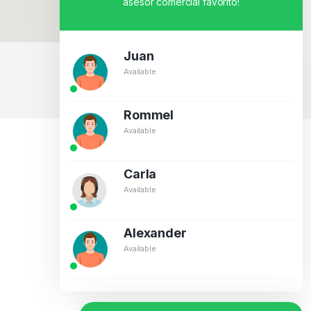
asesor comercial favorito!
Juan
Available
BY CREATIVOS PEGASO
Rommel
Available
Carla
Available
Alexander
Available