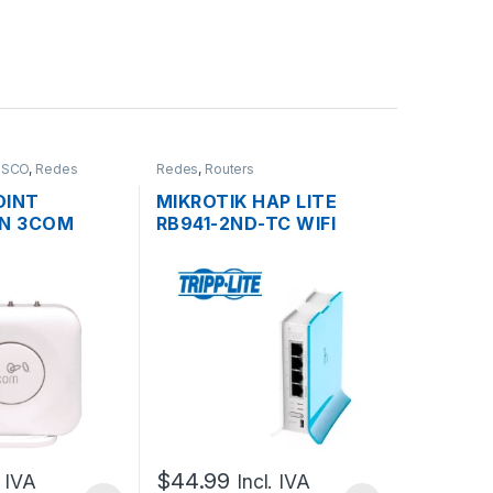
ISCO
,
Redes
Redes
,
Routers
OINT
MIKROTIK HAP LITE
 N 3COM
RB941-2ND-TC WIFI
CT 9552
150MBPS 2.4GHZ 4
D
PUERTOS 10/100
$
44.99
. IVA
Incl. IVA