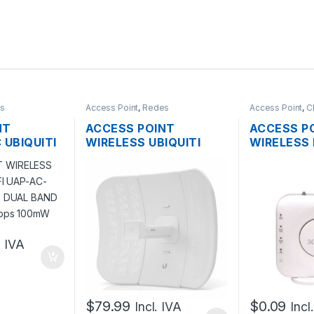
s
Access Point
,
Redes
Access Point
,
C
NT
ACCESS POINT
ACCESS P
 UBIQUITI
WIRELESS UBIQUITI
WIRELESS
-LITE
LITEBEAM M5 LBE-M5-
AIRCONNE
 DUAL
23 AIRMAX 5GHZ 23DBI
DUAL BAN
2×2
316MW + POE
00MW
OUTDOOR
OE
. IVA
$
79.99
$
0.09
Incl. IVA
Incl