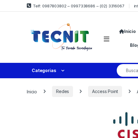
Telf: 0987803802 – 0997338686 – (02) 3316067
in
Inicio
Blo
Categorias
Inicio
Redes
Access Point