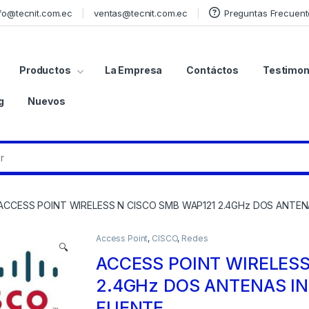
fo@tecnit.com.ec
ventas@tecnit.com.ec
Preguntas Frecuent
Productos
La Empresa
Contáctos
Testimon
g
Nuevos
ACCESS POINT WIRELESS N CISCO SMB WAP121 2.4GHz DOS ANTEN
Access Point
,
CISCO
,
Redes
🔍
ACCESS POINT WIRELESS
2.4GHz DOS ANTENAS IN
FUENTE