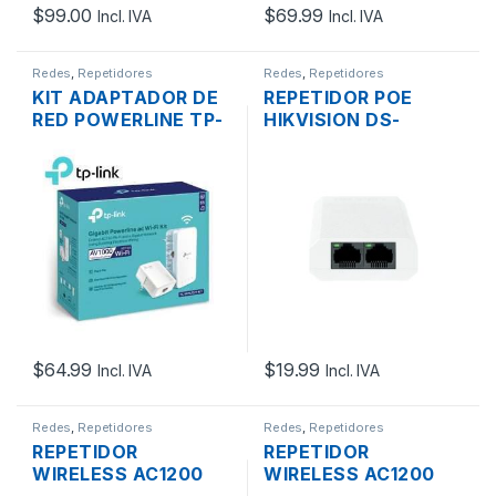
$
99.00
$
69.99
Incl. IVA
Incl. IVA
Redes
,
Repetidores
Redes
,
Repetidores
KIT ADAPTADOR DE
REPETIDOR POE
RED POWERLINE TP-
HIKVISION DS-
LINK TL-WPA7517
3E0103DP-E/R 1
KIT AC750 DUAL
PUERTO FE POE+ IN +
BAND 300MTS
2 PUERTOS FE POE+
OUT 30W
$
64.99
$
19.99
Incl. IVA
Incl. IVA
Redes
,
Repetidores
Redes
,
Repetidores
REPETIDOR
REPETIDOR
WIRELESS AC1200
WIRELESS AC1200