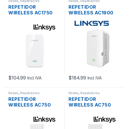
Redes
,
Repetidores
Redes
,
Repetidores
REPETIDOR
REPETIDOR
WIRELESS AC1750
WIRELESS AC1900
LINKSYS RE6800
LINKSYS RE7000
DUAL BAND DOS
DUAL BAND DOS
ANTENAS GIGABIT
ANTENAS 1 PUERTOS
PLUG PARED
GIGABIT
$
104.99
$
184.99
Incl. IVA
Incl. IVA
Redes
,
Repetidores
Redes
,
Repetidores
REPETIDOR
REPETIDOR
WIRELESS AC750
WIRELESS AC750
LINKSYS RE6250
LINKSYS RE6300
DUAL BAND GIGABIT
DUAL BAND DOS
PLUG PARED
ANTENAS GIGABIT
PLUG PARED