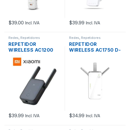
$
39.00
$
39.99
Incl. IVA
Incl. IVA
Redes
,
Repetidores
Redes
,
Repetidores
REPETIDOR
REPETIDOR
WIRELESS AC1200
WIRELESS AC1750 D-
XIAOMI RA75 DUAL
LINK DAP-1720 DUAL
BAND DOS ANTENAS
BAND 1750 MBPS
PLUG PARED
PLUG PARED BULK
$
39.99
$
34.99
Incl. IVA
Incl. IVA