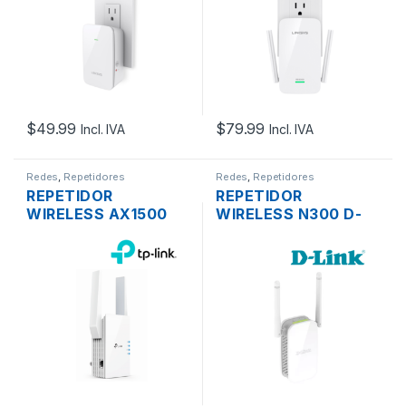
$
49.99
$
79.99
Incl. IVA
Incl. IVA
Redes
,
Repetidores
Redes
,
Repetidores
REPETIDOR
REPETIDOR
WIRELESS AX1500
WIRELESS N300 D-
TP-LINK RE505X WIFI
LINK DAP-1325 DOS
6 1500MBPS DUAL
ANTENAS 300MBPS
BAND DOS ANTENAS
PLUG PARED
GIGABIT PLUG PARED