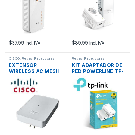
$
37.99
$
89.99
Incl. IVA
Incl. IVA
CISCO
,
Redes
,
Repetidores
Redes
,
Repetidores
EXTENSOR
KIT ADAPTADOR DE
WIRELESS AC MESH
RED POWERLINE TP-
CISCO BUSINESS
LINK TL-WPA4220
CBW142ACM-A-NA
KIT 300MBPS
DUAL BAND WAVE2
AV6000
MU-MIMO 2×2
867MBPS PLUG
PARED