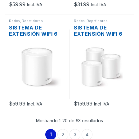
$
59.99
$
31.99
Incl. IVA
Incl. IVA
Redes
,
Repetidores
Redes
,
Repetidores
SISTEMA DE
SISTEMA DE
EXTENSIÓN WIFI 6
EXTENSIÓN WIFI 6
INALAMBRICO MESH
INALAMBRICO MESH
AX1500 TP-LINK
AX1500 TP-LINK
DECO X10 DOBLE
DECO X10 DOBLE
BANDA MU-MIMO
BANDA MU-MIMO
PUERTOS GIGABIT BT
PUERTOS GIGABIT BT
1 PACK
3-PACK
$
59.99
$
159.99
Incl. IVA
Incl. IVA
Mostrando 1–20 de 63 resultados
1
2
3
4