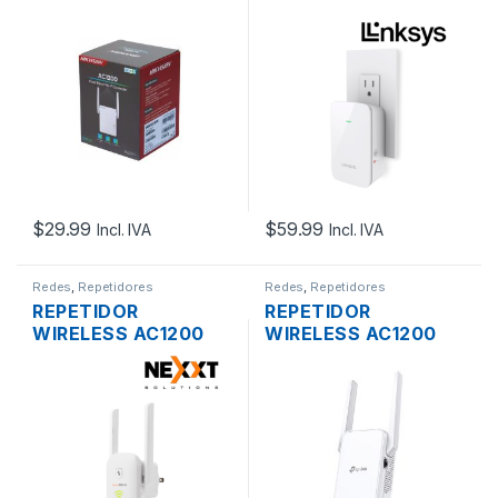
HIKVISION DS-
LINKSYS RE6350
3WRE12C DUAL
DUAL BAND GIGABIT
BAND DOS ANTENAS
PLUG PARED
PLUG PARED
$
29.99
$
59.99
Incl. IVA
Incl. IVA
Redes
,
Repetidores
Redes
,
Repetidores
REPETIDOR
REPETIDOR
WIRELESS AC1200
WIRELESS AC1200
NEXXT KRONOS
TP-LINK RE315 DUAL
DUAL BAND DOS
BAND DOS ANTENAS
ANTENAS PLUG
PLUG PARED
PARED