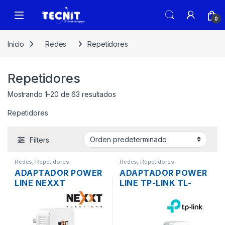
0
Inicio
Redes
Repetidores
Repetidores
Mostrando 1–20 de 63 resultados
Repetidores
Filters
Redes
,
Repetidores
Redes
,
Repetidores
ADAPTADOR POWER
ADAPTADOR POWER
LINE NEXXT
LINE TP-LINK TL-
SPARX200-W 1 LAN
WPA7617 KIT
WIRELESS N
WIRELESS AC1200
RECEPTOR ALCANCE
GIGABIT ALCANCE
300MBPS
300MTS