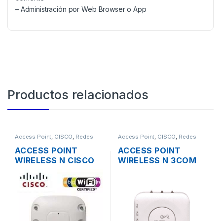
– Administración por Web Browser o App
Productos relacionados
Access Point
,
CISCO
,
Redes
Access Point
,
CISCO
,
Redes
ACCESS POINT
ACCESS POINT
WIRELESS N CISCO
WIRELESS N 3COM
AIRONET AIR-
AIRCONNECT 9552
AP1262N-A-K9 DUAL
DUAL BAND
BAND 600MBPS
GIGABIT SOPORTE
POE