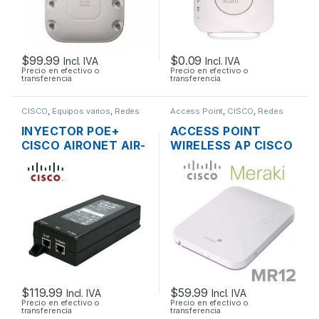
$
99.99
$
0.09
Incl. IVA
Incl. IVA
Precio en efectivo o
Precio en efectivo o
transferencia
transferencia
CISCO
,
Equipos varios
,
Redes
Access Point
,
CISCO
,
Redes
INYECTOR POE+
ACCESS POINT
CISCO AIRONET AIR-
WIRELESS AP CISCO
PWRINJ4= 30W
MERAKI MR12 CLOUD
802.3 AF/AT
MANAGED AP
2.4GHZ SOPORTE
POE OUTDOOR
$
119.99
$
59.99
Incl. IVA
Incl. IVA
Precio en efectivo o
Precio en efectivo o
transferencia
transferencia