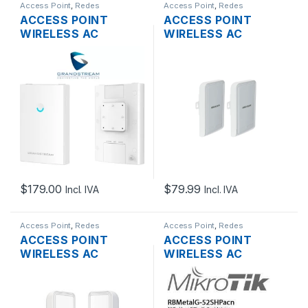
Access Point
,
Redes
Access Point
,
Redes
ACCESS POINT
ACCESS POINT
WIRELESS AC
WIRELESS AC
GRANDSTREAM
HIKVISION DS-
GWN7630LR LONG
3WF1000-EI-2N
RANGE WAVE2 DUAL
BRIDGE 2.4 GHZ 7DBI
BAND MU-MIMO 4X4
300 MBPS
4DBI 2.33GBPS
2XETHERNET
2XRJ45 GIGABIT
SOPORTA POE
POE+ OUTDOOR
OUTDOOR KIT PTP
LR (2-PACK)
$
179.00
$
79.99
Incl. IVA
Incl. IVA
Access Point
,
Redes
Access Point
,
Redes
ACCESS POINT
ACCESS POINT
WIRELESS AC
WIRELESS AC
HIKVISION DS-
MIKROTIK
3WF3000-EI-5AC/P
RBMETALG-
BRIDGE 5GHZ 8DBI
52SHPACN DUAL