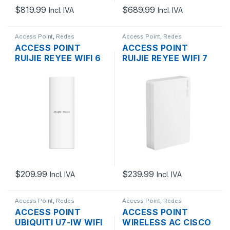
$
819.99
$
689.99
Incl. IVA
Incl. IVA
Access Point
,
Redes
Access Point
,
Redes
ACCESS POINT
ACCESS POINT
RUIJIE REYEE WIFI 6
RUIJIE REYEE WIFI 7
RG-RAP62-OD
RG-RAP72-WALL
AX3000 DUAL BAND,
BE3600, DUAL BAND,
1PTO 10/100/1000
1PTO
MBPS PARED
10/100/1000/2500
MBPS PARED
$
209.99
$
239.99
Incl. IVA
Incl. IVA
Access Point
,
Redes
Access Point
,
Redes
ACCESS POINT
ACCESS POINT
UBIQUITI U7-IW WIFI
WIRELESS AC CISCO