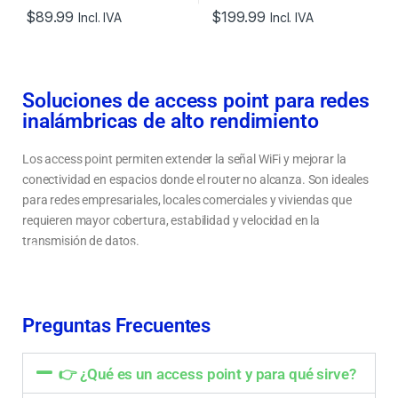
$
89.99
$
199.99
Incl. IVA
Incl. IVA
Soluciones de access point para redes
inalámbricas de alto rendimiento
Los access point permiten extender la señal WiFi y mejorar la
conectividad en espacios donde el router no alcanza. Son ideales
para redes empresariales, locales comerciales y viviendas que
requieren mayor cobertura, estabilidad y velocidad en la
transmisión de datos.
Tipos de access point WiFi para hogar, oficina y empresas
Cómo elegir un access point según cobertura, velocidad y uso
Mejora la señal WiFi y elimina zonas sin cobertura
Preguntas Frecuentes
👉 ¿Qué es un access point y para qué sirve?