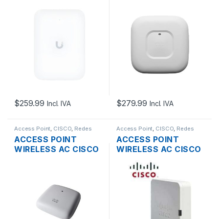
7 INWALL DUAL
AIRONET AIR-
BAND 2.5GBE POE
CAP2702I-A-K9
DUAL BAND
802.11MBPS MU-
MIMO 3×4 SOPORTE
POE
$
259.99
$
279.99
Incl. IVA
Incl. IVA
Access Point
,
CISCO
,
Redes
Access Point
,
CISCO
,
Redes
ACCESS POINT
ACCESS POINT
WIRELESS AC CISCO
WIRELESS AC CISCO
BUSINESS
SMB WAP125 DUAL
CBW140AC-A DUAL
BAND 867MBPS
BAND WAVE2 MU-
GIGABIT SOPORTE
MIMO 2×2 867MBPS
POE + FUENTE
GIGABIT SOPORTA
POE TECHO