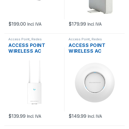
$
199.00
$
179.99
Incl. IVA
Incl. IVA
Access Point
,
Redes
Access Point
,
Redes
ACCESS POINT
ACCESS POINT
WIRELESS AC
WIRELESS AC
GRANDSTREAM
GRANDSTREAM
GWN7605LR DUAL
GWN7630 WAVE2
BAND MU-MIMO
DUAL BAND MU-
2XRJ45 GIGABIT
MIMO 4X4 2.33GBPS,
POE+ EXTERIOR
2XRJ45 GIGABIT
POE+ DE TECHO
$
139.99
$
149.99
Incl. IVA
Incl. IVA