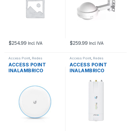
OMNIDIRECCIONA
OMNIDIRECCIONA
WIFI 6 GIGABIT POE
WIFI 6 GIGABIT POE
OUTDOOR
OUTDOOR
$
254.99
$
259.99
Incl. IVA
Incl. IVA
Access Point
,
Redes
Access Point
,
Redes
ACCESS POINT
ACCESS POINT
INALAMBRICO
INALAMBRICO
BUILDING BRIDGE
UBIQUITI AIRFIBER
UBIQUITI UNIFI UBB
AF-5XHD RADIO
60GHZ PTP PARA
5GHZ OFDMA
ENLACES ENTRE
BACKHAUL PTP
EDIFICIOS OUTDOOR
1.34GBPS 2XRPSMA
GPS 2 PUERTOS
GIGABIT POE
OUTDOOR