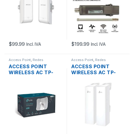
867MBPS
BAND 2.4GHZ 5GHZ
2XETHERNET
433MBPS 1250MW
SOPORTA POE
ROUTER OS L4 + POE
OUTDOOR KIT PTP
3KM 2-PACK
$
99.99
$
199.99
Incl. IVA
Incl. IVA
Access Point
,
Redes
Access Point
,
Redes
ACCESS POINT
ACCESS POINT
WIRELESS AC TP-
WIRELESS AC TP-
LINK CPE710 5GHZ
LINK OMADA EAP215-
867MBPS + POE
BRIDGE 5GHZ 11DBI
OUTDOOR
867MBPS 3XGIGABIT
SOPORTA POE
OUTDOOR KIT PTP
LR 2-PACK