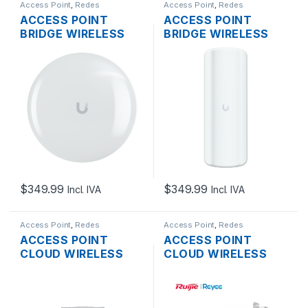
Access Point
,
Redes
Access Point
,
Redes
ACCESS POINT
ACCESS POINT
BRIDGE WIRELESS
BRIDGE WIRELESS
UBIQUITI UNIFI UDB-
UBIQUITI UNIFI UDB-
PRO MIMO 2×2 5GHZ
PRO-SECTOR MIMO
316MW PTP 19DBI
2×2 5GHZ 316MW
GIGABIT POE
SECTORIAL PTMP
OUTDOOR
17DBI GIGABIT POE
OUTDOOR
$
349.99
$
349.99
Incl. IVA
Incl. IVA
Access Point
,
Redes
Access Point
,
Redes
ACCESS POINT
ACCESS POINT
CLOUD WIRELESS
CLOUD WIRELESS
AX1800 RUIJIE RG-
AX1800 RUIJIE RG-
RAP6262(G) MESH
RAP6262(G) MESH
DUAL BAND
DUAL BAND