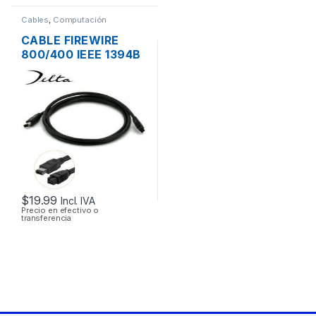
Cables
,
Computación
CABLE FIREWIRE
800/400 IEEE 1394B
9/6 PINES MACHO
DE 2 PIES 60CM
$
19.99
Incl. IVA
Precio en efectivo o
transferencia