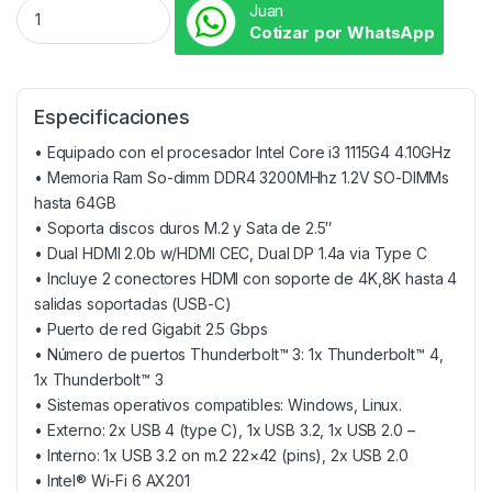
Juan
Cotizar por WhatsApp
Especificaciones
• Equipado con el procesador Intel Core i3 1115G4 4.10GHz
• Memoria Ram So-dimm DDR4 3200MHhz 1.2V SO-DIMMs
hasta 64GB
• Soporta discos duros M.2 y Sata de 2.5″
• Dual HDMI 2.0b w/HDMI CEC, Dual DP 1.4a via Type C
• Incluye 2 conectores HDMI con soporte de 4K,8K hasta 4
salidas soportadas (USB-C)
• Puerto de red Gigabit 2.5 Gbps
• Número de puertos Thunderbolt™ 3: 1x Thunderbolt™ 4,
1x Thunderbolt™ 3
• Sistemas operativos compatibles: Windows, Linux.
• Externo: 2x USB 4 (type C), 1x USB 3.2, 1x USB 2.0 –
• Interno: 1x USB 3.2 on m.2 22×42 (pins), 2x USB 2.0
• Intel® Wi-Fi 6 AX201