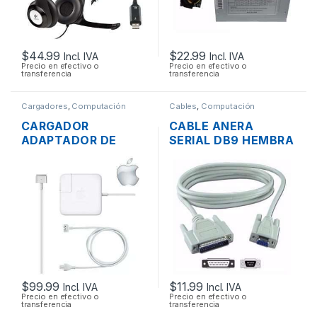
$
44.99
$
22.99
Incl. IVA
Incl. IVA
Precio en efectivo o
Precio en efectivo o
transferencia
transferencia
Cargadores
,
Computación
Cables
,
Computación
CARGADOR
CABLE ANERA
ADAPTADOR DE
SERIAL DB9 HEMBRA
ENERGÍA PARA
A SERIAL DB25
LAPTOP MAC APPLE
MACHO 1.8MTS
MAGSAFE 2 16.5V
3.65A 60W
ORIGINAL + CABLE
DE PODER
$
99.99
$
11.99
Incl. IVA
Incl. IVA
Precio en efectivo o
Precio en efectivo o
transferencia
transferencia