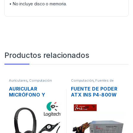
• No incluye disco o memoria.
Productos relacionados
Auriculares
,
Computación
Computación
,
Fuentes de
Poder
AURICULAR
FUENTE DE PODER
MICRÓFONO Y
ATX INS P4-800W
CONTROL DE
DE 800W
VOLUMEN LOGITECH
CONECTORES
H390 USB
SATA/IDE 38A