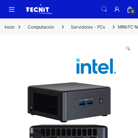
0
Inicio
Computación
Servidores - PCs
MINI PC N
🔍