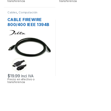
transferencia
transferencia
Cables
,
Computación
CABLE FIREWIRE
800/400 IEEE 1394B
9/6 PINES MACHO
DE 2 PIES 60CM
$
19.99
Incl. IVA
Precio en efectivo o
transferencia