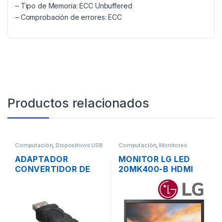
– Tipo de Memoria: ECC Unbuffered
– Comprobación de errores: ECC
Productos relacionados
Computación
,
Dispositivos USB
Computación
,
Monitores
ADAPTADOR
MONITOR LG LED
CONVERTIDOR DE
20MK400-B HDMI
USB 2.0 A FIREWIRE
VGA FLAT PANEL
1394 6 PINES
WIDE SCREEN DE
20”