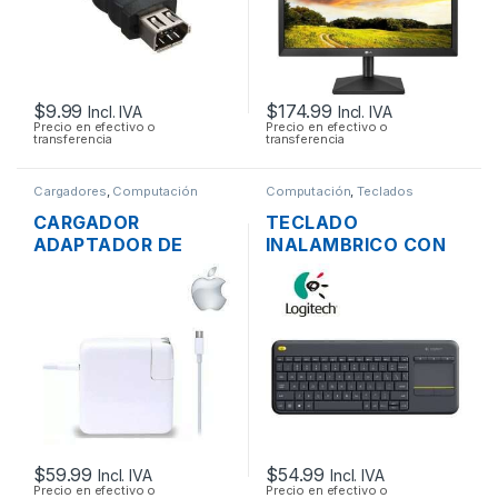
$
9.99
$
174.99
Incl. IVA
Incl. IVA
Precio en efectivo o
Precio en efectivo o
transferencia
transferencia
Cargadores
,
Computación
Computación
,
Teclados
CARGADOR
TECLADO
ADAPTADOR DE
INALAMBRICO CON
ENERGÍA MAC APPLE
TOUCHPAD
A1718 PARA
LOGITECH K400 EN
MACBOOK PRO USB-
ESPAÑOL
C 20V 3A 61W
COMPACTO EN
COLOR NEGRO
MULTIMEDIA
$
59.99
$
54.99
Incl. IVA
Incl. IVA
Precio en efectivo o
Precio en efectivo o