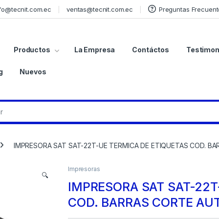
fo@tecnit.com.ec
ventas@tecnit.com.ec
Preguntas Frecuent
Productos
La Empresa
Contáctos
Testimon
g
Nuevos
IMPRESORA SAT SAT-22T-UE TERMICA DE ETIQUETAS COD. B
Impresoras
🔍
IMPRESORA SAT SAT-22T
COD. BARRAS CORTE AU