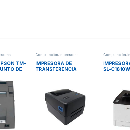
esoras
Computación
,
Impresoras
Computación
,
I
EPSON TM-
IMPRESORA DE
IMPRESOR
PUNTO DE
TRANSFERENCIA
SL-C1810
CIAL USB,
TERMICA LTT204 PARA
LASER USB
ETIQUETAS USB 2.0 DE
18/18PPM 
4″
TONER NU
GENERICO