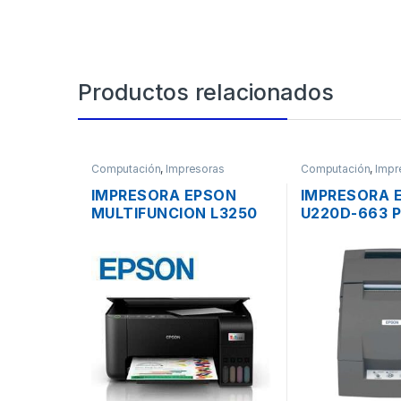
Productos relacionados
Computación
,
Impresoras
Computación
,
Impr
IMPRESORA EPSON
IMPRESORA 
MULTIFUNCION L3250
U220D-663 
SISTEMA TINTA
VENTA MATRI
CONTINUA ORIGINAL
ETHERNET.
WI-FI