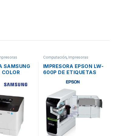
mpresoras
Computación
,
Impresoras
A SAMSUNG
IMPRESORA EPSON LW-
W COLOR
600P DE ETIQUETAS
 LAN WIFI
LABELWORKS
INCLUYE
EVO
 REFUBISHED