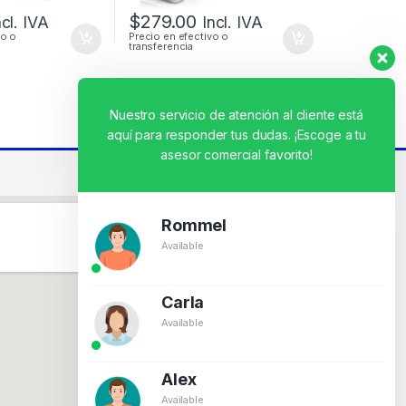
$
279.00
ncl. IVA
Incl. IVA
vo o
Precio en efectivo o
transferencia
Nuestro servicio de atención al cliente está
aquí para responder tus dudas. ¡Escoge a tu
asesor comercial favorito!
Rommel
Available
Carla
Available
Alex
Available