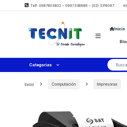
Telf: 0987803802 – 0997338686 – (02) 3316067
in
Inicio
Blo
Categorias
Inicio
Computación
Impresoras