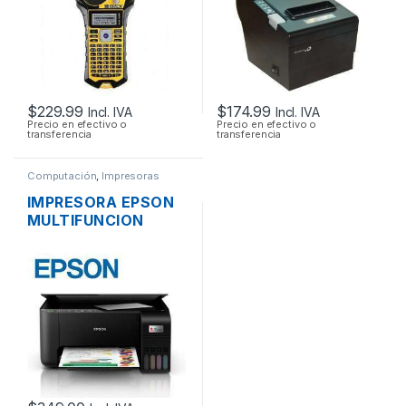
$
229.99
$
174.99
Incl. IVA
Incl. IVA
Precio en efectivo o
Precio en efectivo o
transferencia
transferencia
Computación
,
Impresoras
IMPRESORA EPSON
MULTIFUNCION
L3250 SISTEMA
TINTA CONTINUA
ORIGINAL WI-FI