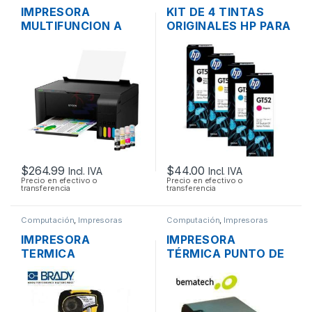
IMPRESORA
KIT DE 4 TINTAS
MULTIFUNCION A
ORIGINALES HP PARA
COLOR EPSON L3110
SERIES DESKJET GT
SISTEMA DE TINTA
CONTINUA ORIGINAL
USB
$
264.99
$
44.00
Incl. IVA
Incl. IVA
Precio en efectivo o
Precio en efectivo o
transferencia
transferencia
Computación
,
Impresoras
Computación
,
Impresoras
IMPRESORA
IMPRESORA
TERMICA
TÉRMICA PUNTO DE
ETIQUETADORA
VENTA BEMATECH
PORTATIL BRADY
LR2000E USB LAN
BMP21-PLUS
RJ11 SERIAL
PANTALLA LCD