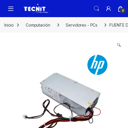
0
Inicio
Computación
Servidores - PCs
FUENTE D
🔍