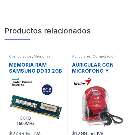
Productos relacionados
Computación
,
Memorias
Auriculares
,
Computación
MEMORIA RAM
AURICULAR CON
SAMSUNG DDR3 2GB
MICRÓFONO Y
PC3-12800 1600MHZ
CONTROL DE
PARA PC
VOLUMEN GENIUS
HS-300N PLUG
3.5MM PLEGABLE
$
27.99
$
12.99
Incl. IVA
Incl. IVA