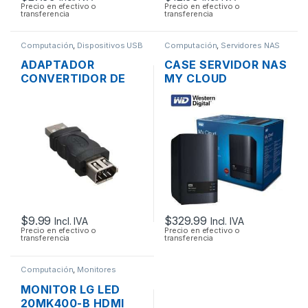
Precio en efectivo o
Precio en efectivo o
transferencia
transferencia
Computación
,
Dispositivos USB
Computación
,
Servidores NAS
ADAPTADOR
CASE SERVIDOR NAS
CONVERTIDOR DE
MY CLOUD
USB 2.0 A FIREWIRE
WESTERN DIGITAL 2
1394 6 PINES
BAHÍAS SATA CON
USB 3.0 Y PUERTO
DE RED GIGABIT
$
9.99
$
329.99
Incl. IVA
Incl. IVA
Precio en efectivo o
Precio en efectivo o
transferencia
transferencia
Computación
,
Monitores
MONITOR LG LED
20MK400-B HDMI