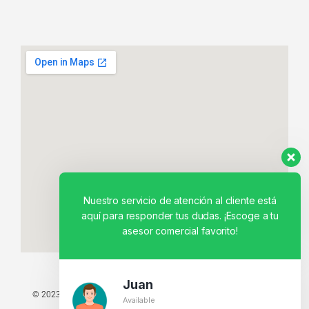
Nuestro servicio de atención al cliente está
aquí para responder tus dudas. ¡Escoge a tu
asesor comercial favorito!
Juan
© 2023 TODOS LOS DERECHOS RESERVADOS - TECNIT TU TIENDA
Available
TECNOLÓGICA.