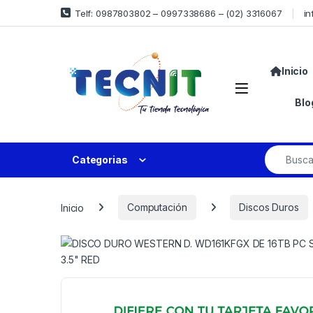
Telf: 0987803802 – 0997338686 – (02) 3316067
in
Inicio
Blo
Categorias
Inicio
Computación
Discos Duros