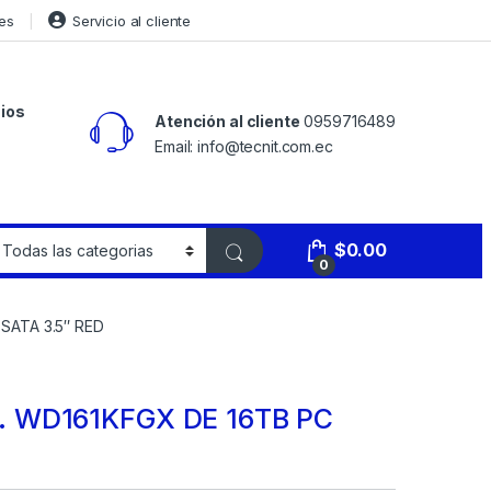
es
Servicio al cliente
ios
Atención al cliente
0959716489
Email: info@tecnit.com.ec
$
0.00
0
SATA 3.5″ RED
 WD161KFGX DE 16TB PC