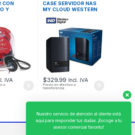
R CON
CASE SERVIDOR NAS
O Y
MY CLOUD WESTERN
DE VOLUMEN
DIGITAL 2 BAHÍAS SATA
-300N PLUG
CON USB 3.0 Y PUERTO
EGABLE
DE RED GIGABIT
$
329.99
l. IVA
Incl. IVA
vo o
Precio en efectivo o
transferencia
Nuestro servicio de atención al cliente está
aquí para responder tus dudas. ¡Escoge a tu
asesor comercial favorito!