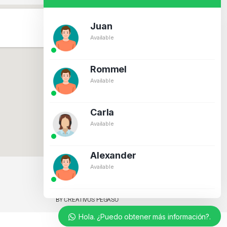
Juan
Available
Rommel
Available
Carla
Available
Alexander
Available
BY CREATIVOS PEGASO
Hola. ¿Puedo obtener más información?.