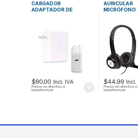
CARGADOR
AURICULAR
ADAPTADOR DE
MICRÓFONO 
ENERGÍA MAC APPLE
CONTROL DE
A1719 PARA MACBOOK
LOGITECH H
PRO USB TIPO-C 3.1
20.2V 4.3A 87W
ORIGINAL
$
80.00
$
44.99
Incl. IVA
Incl.
Precio en efectivo o
Precio en efectivo o
transferencia
transferencia