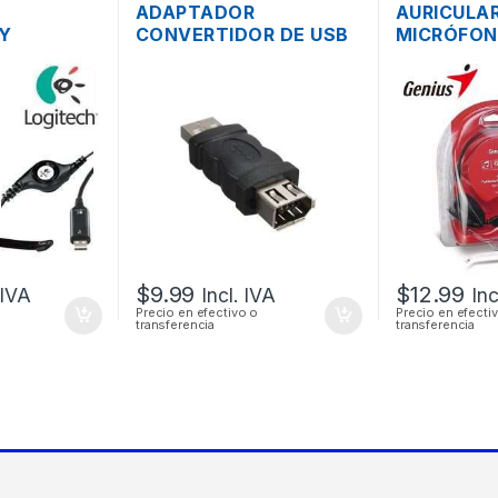
ADAPTADOR
AURICULA
Y
CONVERTIDOR DE USB
MICRÓFON
 VOLUMEN
2.0 A FIREWIRE 1394 6
CONTROL 
390 USB
PINES
GENIUS HS
3.5MM PL
$
9.99
$
12.99
 IVA
Incl. IVA
Inc
Precio en efectivo o
Precio en efecti
transferencia
transferencia