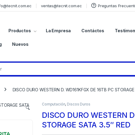
fo@tecnit.com.ec
ventas@tecnit.com.ec
Preguntas Frecuent
Productos
La Empresa
Contáctos
Testimon
g
Nuevos
DISCO DURO WESTERN D. WD161KFGX DE 16TB PC STORAGE 
Computación
,
Discos Duros
🔍
DISCO DURO WESTERN D.
STORAGE SATA 3.5″ RED