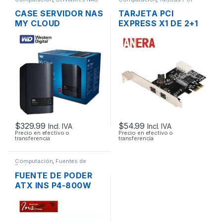
CASE SERVIDOR NAS
TARJETA PCI
MY CLOUD
EXPRESS X1 DE 2+1
WESTERN DIGITAL 2
PUERTOS FIREWIRE
BAHÍAS SATA CON
IEEE-1394 PUERTO
USB 3.0 Y PUERTO
800
DE RED GIGABIT
$
329.99
$
54.99
Incl. IVA
Incl. IVA
Precio en efectivo o
Precio en efectivo o
transferencia
transferencia
Computación
,
Fuentes de
Poder
FUENTE DE PODER
ATX INS P4-800W
DE 800W
CONECTORES
SATA/IDE 38A