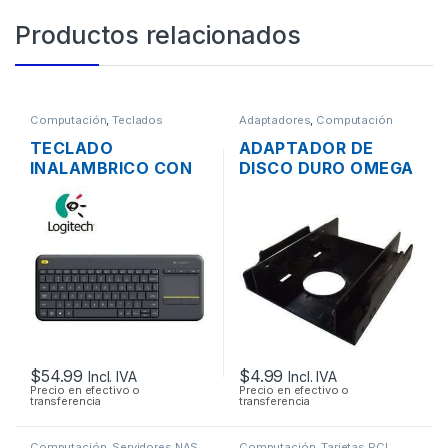
Productos relacionados
Computación
,
Teclados
Adaptadores
,
Computación
TECLADO
ADAPTADOR DE
INALAMBRICO CON
DISCO DURO OMEGA
TOUCHPAD
DE 2.5″ A 3.5″ TIPO
LOGITECH K400 EN
RACK
ESPAÑOL
COMPACTO EN
COLOR NEGRO
MULTIMEDIA
$
54.99
$
4.99
Incl. IVA
Incl. IVA
Precio en efectivo o
Precio en efectivo o
transferencia
transferencia
Computación
,
Servidores NAS
Computación
,
Tarjetas PCI