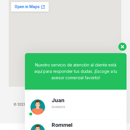
Nuestro servicio de atención al cliente está
aquí para responder tus dudas. ¡Escoge a tu
asesor comercial favorito!
Juan
© 2023 TODOS LOS DERECHOS RESERVADOS - TECNIT TU TIENDA
Available
TECNOLÓGICA.
BY CREATIVOS PEGASO
Rommel