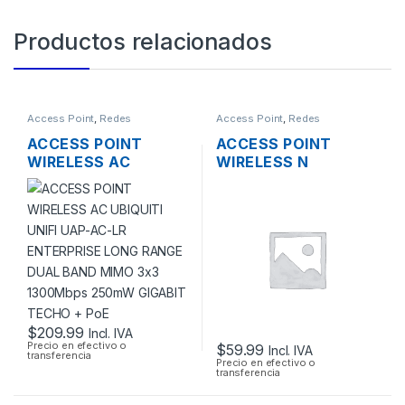
Productos relacionados
Access Point
,
Redes
Access Point
,
Redes
ACCESS POINT
ACCESS POINT
WIRELESS AC
WIRELESS N
UBIQUITI UNIFI UAP-
3COM/HP
AC-LR ENTERPRISE
3CRWE955075
LONG RANGE DUAL
AIRCONNECT 9550
BAND MIMO 3×3
DUAL BAND GIGABIT
1300MBPS 250MW
SOPORTA POE
GIGABIT TECHO +
POE
$
209.99
Incl. IVA
Precio en efectivo o
$
59.99
Incl. IVA
transferencia
Precio en efectivo o
transferencia