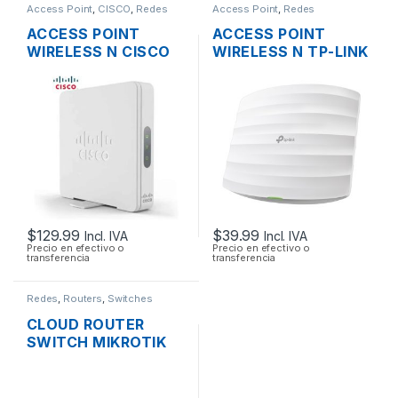
Access Point
,
CISCO
,
Redes
Access Point
,
Redes
ACCESS POINT
ACCESS POINT
WIRELESS N CISCO
WIRELESS N TP-LINK
SMB WAP131-A-K9-
EAP115 2.4GHZ DOS
NA DUAL BAND
ANTENAS INT.
600MBPS GIGABIT
300MBPS SOPORTA
SOPORTE POE +
POE DE TECHO
FUENTE
$
129.99
$
39.99
Incl. IVA
Incl. IVA
Precio en efectivo o
Precio en efectivo o
transferencia
transferencia
Redes
,
Routers
,
Switches
CLOUD ROUTER
SWITCH MIKROTIK
CRS112-8P-4S-IN
ADMINISTRABLE
L3/L2 DE 8 PUERTOS