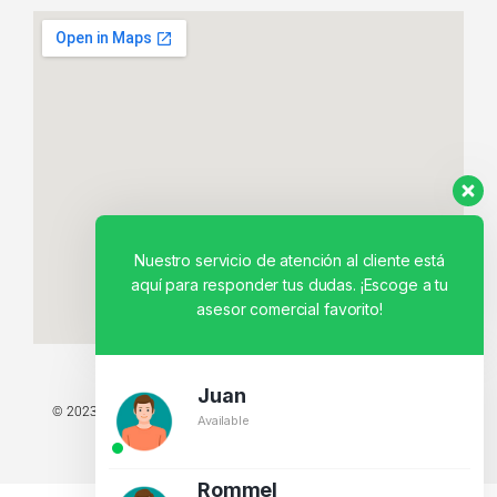
Nuestro servicio de atención al cliente está
aquí para responder tus dudas. ¡Escoge a tu
asesor comercial favorito!
Juan
© 2023 TODOS LOS DERECHOS RESERVADOS - TECNIT TU TIENDA
Available
TECNOLÓGICA.
BY CREATIVOS PEGASO
Rommel