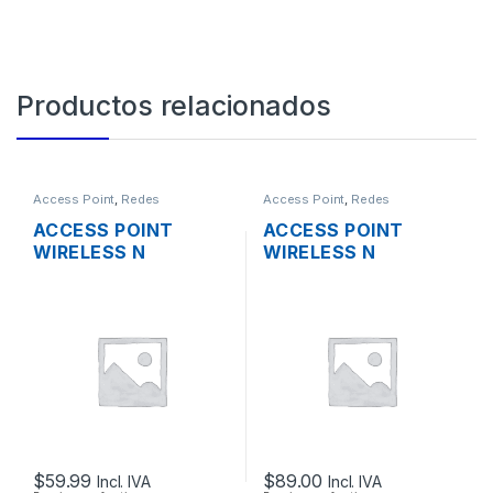
Productos relacionados
Access Point
,
Redes
Access Point
,
Redes
ACCESS POINT
ACCESS POINT
WIRELESS N
WIRELESS N
3COM/HP
MIKROTIK
3CRWE955075
RBCAP2ND 2.4GHZ
AIRCONNECT 9550
150MBPS TECHO OS
DUAL BAND GIGABIT
L4 POE
SOPORTA POE
$
59.99
$
89.00
Incl. IVA
Incl. IVA