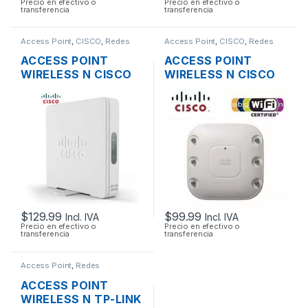
Precio en efectivo o
Precio en efectivo o
transferencia
transferencia
Access Point
,
CISCO
,
Redes
Access Point
,
CISCO
,
Redes
ACCESS POINT
ACCESS POINT
WIRELESS N CISCO
WIRELESS N CISCO
SMB WAP131-A-K9-
AIRONET AIR-
NA DUAL BAND
AP1262N-A-K9 DUAL
600MBPS GIGABIT
BAND 600MBPS
SOPORTE POE +
GIGABIT SOPORTE
FUENTE
POE
$
129.99
$
99.99
Incl. IVA
Incl. IVA
Precio en efectivo o
Precio en efectivo o
transferencia
transferencia
Access Point
,
Redes
ACCESS POINT
WIRELESS N TP-LINK