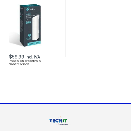
CPE220 2.4GHZ
12DBI 1000MW
300MBPS + POE
OUTDOOR
$
59.99
Incl. IVA
Precio en efectivo o
transferencia