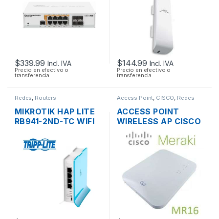
GIGABIT POE+ 160W
150MBPS + POE
+ 4 PUERTOS SFP,
OUTDOOR
RACKEABLE
$
339.99
$
144.99
Incl. IVA
Incl. IVA
Precio en efectivo o
Precio en efectivo o
transferencia
transferencia
Redes
,
Routers
Access Point
,
CISCO
,
Redes
MIKROTIK HAP LITE
ACCESS POINT
RB941-2ND-TC WIFI
WIRELESS AP CISCO
150MBPS 2.4GHZ 4
MERAKI MR16 DUAL
PUERTOS 10/100
BAND 600 MBPS
SOPORTE POE
OUTDOOR