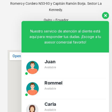
Romero y Cordero N53-93 y Capitán Ramón Borja. Sector La
Kennedy.
Quito – Ecuador
Nuestro servicio de atención al cliente está
aquí para responder tus dudas. ¡Escoge a tu
asesor comercial favorito!
Juan
Available
Rommel
Available
Carla
Available