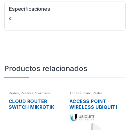
Especificaciones
d
Productos relacionados
Redes
,
Routers
,
Switches
Access Point
,
Redes
CLOUD ROUTER
ACCESS POINT
SWITCH MIKROTIK
WIRELESS UBIQUITI
CRS112-8P-4S-IN
NANOSTATION M5
ADMINISTRABLE
AIRMAX 5GHZ 16DBI
L3/L2 DE 8 PUERTOS
MIMO 500MW