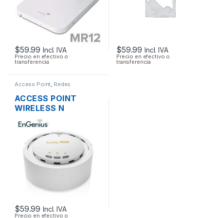
$
59.99
$
59.99
Incl. IVA
Incl. IVA
Precio en efectivo o
Precio en efectivo o
transferencia
transferencia
Access Point
,
Redes
ACCESS POINT
WIRELESS N
ENGENIUS EAP300
2.4GHZ 300MBPS +
POE
$
59.99
Incl. IVA
Precio en efectivo o