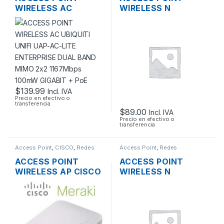
WIRELESS AC
WIRELESS N
UBIQUITI UNIFI UAP-
MIKROTIK
AC-LITE ENTERPRISE
RBCAP2ND 2.4GHZ
DUAL BAND MIMO
150MBPS TECHO OS
2×2 1167MBPS
L4 POE
100MW GIGABIT +
POE
$
139.99
Incl. IVA
Precio en efectivo o
transferencia
$
89.00
Incl. IVA
Precio en efectivo o
transferencia
Access Point
,
CISCO
,
Redes
Access Point
,
Redes
ACCESS POINT
ACCESS POINT
WIRELESS AP CISCO
WIRELESS N
MERAKI MR12 CLOUD
3COM/HP
MANAGED AP
3CRWE955075
2.4GHZ SOPORTE
AIRCONNECT 9550
POE OUTDOOR
DUAL BAND GIGABIT
SOPORTA POE