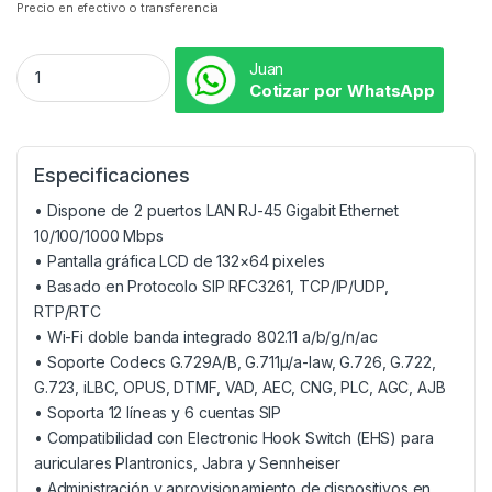
Precio en efectivo o transferencia
Juan
Cotizar por WhatsApp
Especificaciones
• Dispone de 2 puertos LAN RJ-45 Gigabit Ethernet
10/100/1000 Mbps
• Pantalla gráfica LCD de 132×64 pixeles
• Basado en Protocolo SIP RFC3261, TCP/IP/UDP,
RTP/RTC
• Wi-Fi doble banda integrado 802.11 a/b/g/n/ac
• Soporte Codecs G.729A/B, G.711µ/a-law, G.726, G.722,
G.723, iLBC, OPUS, DTMF, VAD, AEC, CNG, PLC, AGC, AJB
• Soporta 12 líneas y 6 cuentas SIP
• Compatibilidad con Electronic Hook Switch (EHS) para
auriculares Plantronics, Jabra y Sennheiser
• Administración y aprovisionamiento de dispositivos en