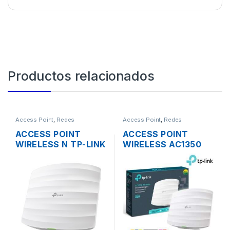
Productos relacionados
Access Point
,
Redes
Access Point
,
Redes
ACCESS POINT
ACCESS POINT
WIRELESS N TP-LINK
WIRELESS AC1350
EAP115 2.4GHZ DOS
TP-LINK EAP225
ANTENAS INT.
DUAL BAND
300MBPS SOPORTA
1350MBPS GIGABIT
POE DE TECHO
SOPORTA POE
MONTAJE EN
TECHO