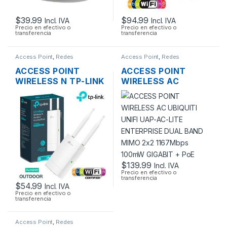
$
39.99
$
94.99
Incl. IVA
Incl. IVA
Precio en efectivo o
Precio en efectivo o
transferencia
transferencia
Access Point
,
Redes
Access Point
,
Redes
ACCESS POINT
ACCESS POINT
WIRELESS N TP-LINK
WIRELESS AC
EAP110 2.4GHZ DOS
UBIQUITI UNIFI UAP-
ANTENAS 3DBI.
AC-LITE ENTERPRISE
300MBPS POE
DUAL BAND MIMO
OUTDOOR
2×2 1167MBPS
100MW GIGABIT +
POE
$
139.99
Incl. IVA
Precio en efectivo o
transferencia
$
54.99
Incl. IVA
Precio en efectivo o
transferencia
Access Point
,
Redes