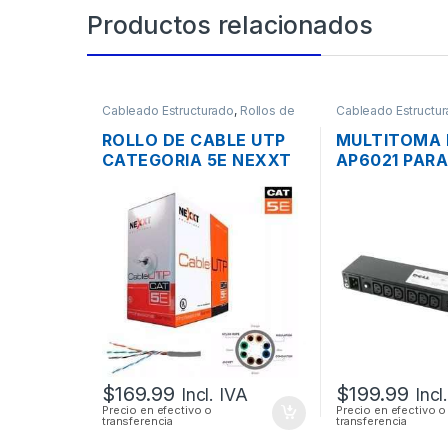
Productos relacionados
Cableado Estructurado
,
Rollos de
Cableado Estructu
Cable
- Organizadores
ROLLO DE CABLE UTP
MULTITOMA 
CATEGORIA 5E NEXXT
AP6021 PARA
305 MTS.
TOMAS 200-
CABLES
$
169.99
$
199.99
Incl. IVA
Incl
Precio en efectivo o
Precio en efectivo o
transferencia
transferencia