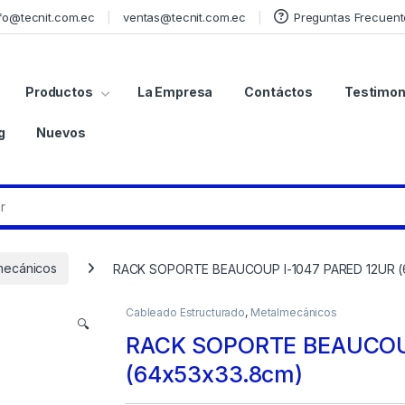
fo@tecnit.com.ec
ventas@tecnit.com.ec
Preguntas Frecuent
Productos
La Empresa
Contáctos
Testimon
g
Nuevos
mecánicos
RACK SOPORTE BEAUCOUP I-1047 PARED 12UR (
Cableado Estructurado
,
Metalmecánicos
🔍
RACK SOPORTE BEAUCOUP
(64x53x33.8cm)