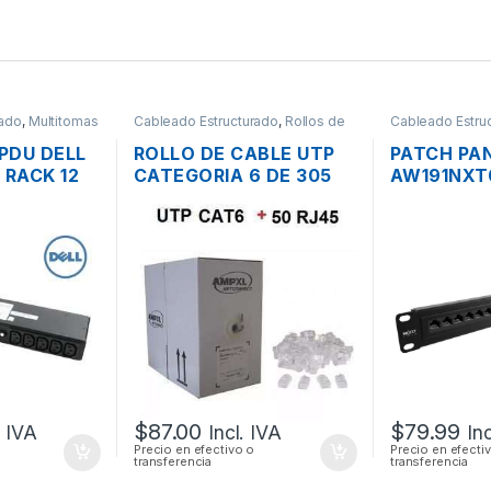
rado
,
Multitomas
Cableado Estructurado
,
Rollos de
Cableado Estru
Cable
Panel
PDU DELL
ROLLO DE CABLE UTP
PATCH PA
 RACK 12
CATEGORIA 6 DE 305
AW191NXT
240V +
MTS. + 50
24 PUERT
CONECTORES
RACK DE 1
$
87.00
$
79.99
. IVA
Incl. IVA
In
Precio en efectivo o
Precio en efecti
transferencia
transferencia