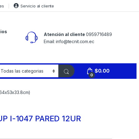
es
Servicio al cliente
ios
Atención al cliente
0959716489
Email: info@tecnit.com.ec
$
0.00
0
64x53x33.8cm)
 I-1047 PARED 12UR