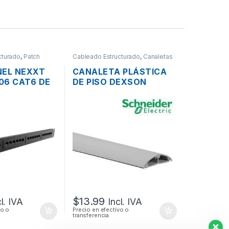
cturado
,
Patch
Cableado Estructurado
,
Canaletas
para Cableado y Accesorios
NEL NEXXT
CANALETA PLÁSTICA
06 CAT6 DE
DE PISO DEXSON
OS PARA
DXN10013 CON
9″
DIVISION PVC 60 X 13
MM GRIS
$
13.99
cl. IVA
Incl. IVA
vo o
Precio en efectivo o
transferencia