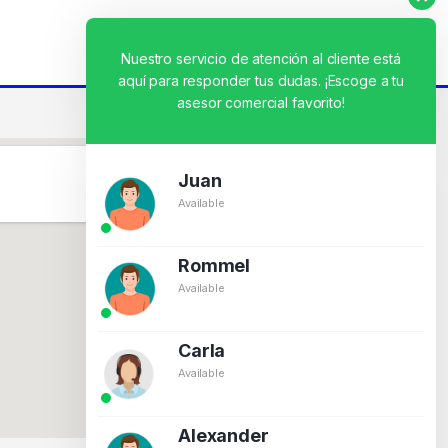
Nuestro servicio de atención al cliente está
aquí para responder tus dudas. ¡Escoge a tu
asesor comercial favorito!
Juan
Available
Rommel
Available
Carla
Available
Alexander