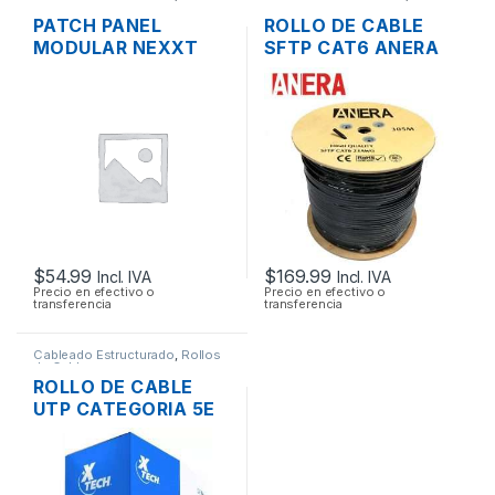
Panel
de Cable
PATCH PANEL
ROLLO DE CABLE
MODULAR NEXXT
SFTP CAT6 ANERA
CATEGORIA 6 DE 48
BLINDADO EXTERIOR
PUERTOS BLINDADO
305MTS
RACK
$
54.99
$
169.99
Incl. IVA
Incl. IVA
Precio en efectivo o
Precio en efectivo o
transferencia
transferencia
Cableado Estructurado
,
Rollos
de Cable
ROLLO DE CABLE
UTP CATEGORIA 5E
XTECH XTC-220 305
MTS.