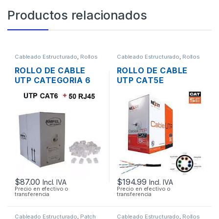
Productos relacionados
Cableado Estructurado
,
Rollos
Cableado Estructurado
,
Rollos
de Cable
de Cable
ROLLO DE CABLE
ROLLO DE CABLE
UTP CATEGORIA 6
UTP CAT5E
DE 305 MTS. + 50
CATEGORIA 5E
CONECTORES
NEXXT 305M CMX
$
87.00
$
194.99
Incl. IVA
Incl. IVA
Precio en efectivo o
Precio en efectivo o
transferencia
transferencia
Cableado Estructurado
,
Patch
Cableado Estructurado
,
Rollos