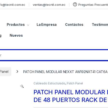
fo@tecnit.com.ec
ventas@tecnit.com.ec
Preguntas Frecuent
Productos
La Empresa
Contáctos
Testimon
g
Nuevos
Panel
PATCH PANEL MODULAR NEXXT AW192NXT41 CAT6A 
Cableado Estructurado
,
Patch Panel
🔍
PATCH PANEL MODULAR 
DE 48 PUERTOS RACK DE 