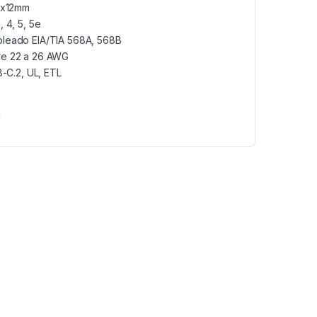
M5x12mm
 4, 5, 5e
bleado EIA/TIA 568A, 568B
re 22 a 26 AWG
8-C.2, UL, ETL
1