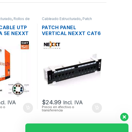
cturado
,
Rollos de
Cableado Estructurado
,
Patch
Panel
CABLE UTP
PATCH PANEL
A 5E NEXXT
VERTICAL NEXXT CAT6
DE 12 PUERTOS SOBRE
PARED
$
24.99
ncl. IVA
Incl. IVA
vo o
Precio en efectivo o
transferencia