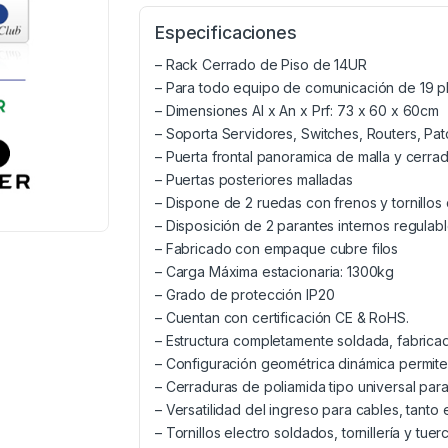
Especificaciones
– Rack Cerrado de Piso de 14UR
– Para todo equipo de comunicación de 19 pl
– Dimensiones Al x An x Prf: 73 x 60 x 60cm
– Soporta Servidores, Switches, Routers, Pat
– Puerta frontal panoramica de malla y cerra
– Puertas posteriores malladas
– Dispone de 2 ruedas con frenos y tornillos 
– Disposición de 2 parantes internos regulab
– Fabricado con empaque cubre filos
– Carga Máxima estacionaria: 1300kg
– Grado de protección IP20
– Cuentan con certificación CE & RoHS.
– Estructura completamente soldada, fabrica
– Configuración geométrica dinámica permite 
– Cerraduras de poliamida tipo universal para
– Versatilidad del ingreso para cables, tanto 
– Tornillos electro soldados, tornillería y t