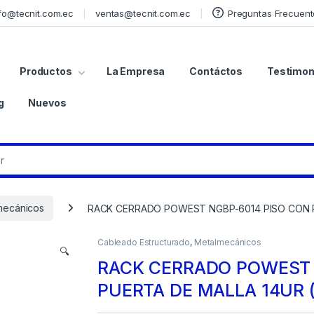
fo@tecnit.com.ec
ventas@tecnit.com.ec
Preguntas Frecuent
Productos
La Empresa
Contáctos
Testimon
g
Nuevos
mecánicos
RACK CERRADO POWEST NGBP-6014 PISO CON P
Cableado Estructurado
,
Metalmecánicos
🔍
RACK CERRADO POWEST 
PUERTA DE MALLA 14UR 