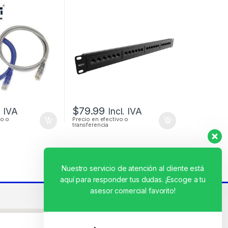
TIFICADO
24 PUERTOS PARA
RACK DE 19″
$
79.99
. IVA
Incl. IVA
vo o
Precio en efectivo o
transferencia
Nuestro servicio de atención al cliente está
aquí para responder tus dudas. ¡Escoge a tu
asesor comercial favorito!