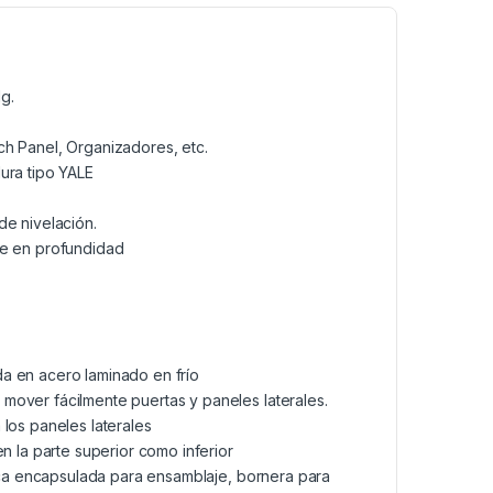
g.
ch Panel, Organizadores, etc.
dura tipo YALE
de nivelación.
le en profundidad
da en acero laminado en frío
mover fácilmente puertas y paneles laterales.
 los paneles laterales
en la parte superior como inferior
uerca encapsulada para ensamblaje, bornera para