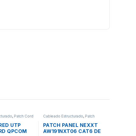
cturado
,
Patch Cord
Cableado Estructurado
,
Patch
Panel
RED UTP
PATCH PANEL NEXXT
RD QPCOM
AW191NXT06 CAT6 DE