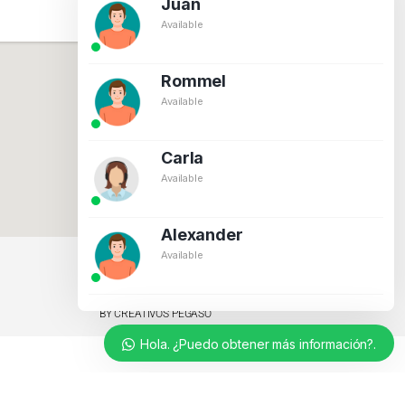
Juan
Available
Rommel
Available
Carla
Available
Alexander
Available
BY CREATIVOS PEGASO
Hola. ¿Puedo obtener más información?.