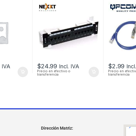
A DE 48
DE 12 PUERTOS SOBRE
CAT6 CER
CK
PARED
30CM 1 PIE
$
24.99
$
2.99
. IVA
Incl. IVA
Incl
Precio en efectivo o
Precio en efecti
transferencia
transferencia
Dirección Matriz: