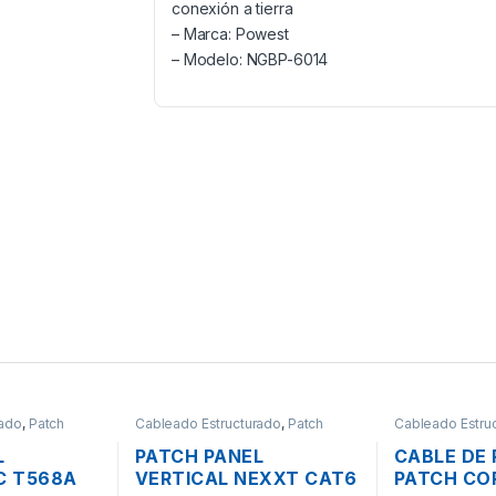
conexión a tierra
– Marca: Powest
– Modelo: NGBP-6014
rado
,
Patch
Cableado Estructurado
,
Patch
Cableado Estru
Panel
L
PATCH PANEL
CABLE DE 
C T568A
VERTICAL NEXXT CAT6
PATCH CO