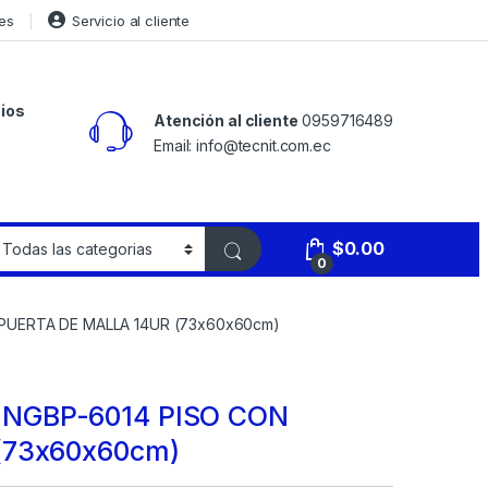
es
Servicio al cliente
ios
Atención al cliente
0959716489
Email: info@tecnit.com.ec
$
0.00
0
UERTA DE MALLA 14UR (73x60x60cm)
NGBP-6014 PISO CON
(73x60x60cm)