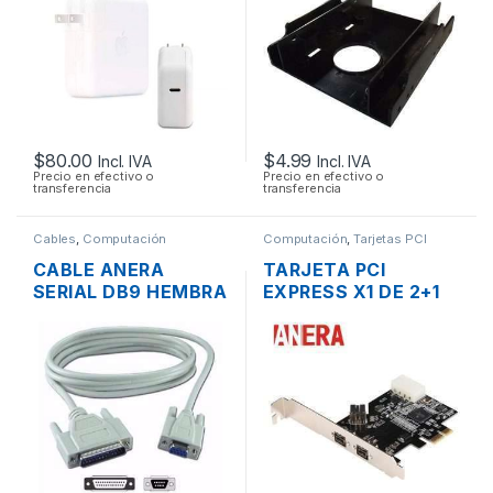
TIPO-C 3.1 20.2V
4.3A 87W ORIGINAL
$
80.00
$
4.99
Incl. IVA
Incl. IVA
Precio en efectivo o
Precio en efectivo o
transferencia
transferencia
Cables
,
Computación
Computación
,
Tarjetas PCI
CABLE ANERA
TARJETA PCI
SERIAL DB9 HEMBRA
EXPRESS X1 DE 2+1
A SERIAL DB25
PUERTOS FIREWIRE
MACHO 1.8MTS
IEEE-1394 PUERTO
800