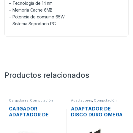
– Tecnología de 14 nm
– Memoria Cache 6MB
– Potencia de consumo 65W
– Sistema Soportado PC
Productos relacionados
Cargadores
,
Computación
Adaptadores
,
Computación
CARGADOR
ADAPTADOR DE
ADAPTADOR DE
DISCO DURO OMEGA
ENERGÍA MAC APPLE
DE 2.5″ A 3.5″ TIPO
A1719 PARA
RACK
MACBOOK PRO USB