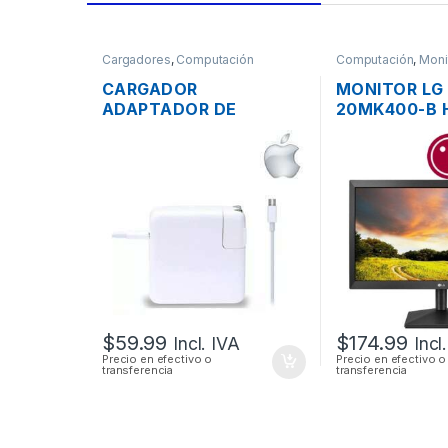
Cargadores
,
Computación
Computación
,
Moni
CARGADOR
MONITOR LG
ADAPTADOR DE
20MK400-B 
ENERGÍA MAC APPLE
FLAT PANEL 
A1718 PARA MACBOOK
SCREEN DE 2
PRO USB-C 20V 3A 61W
$
59.99
$
174.99
Incl. IVA
Incl
Precio en efectivo o
Precio en efectivo o
transferencia
transferencia