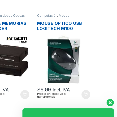
nidades Opticas -
Computación
,
Mouse
E MEMORIAS
MOUSE OPTICO USB
DER
LOGITECH M100
ARGOM 88R
SCROLL
ODO EN 1
$
9.99
. IVA
Incl. IVA
vo o
Precio en efectivo o
transferencia