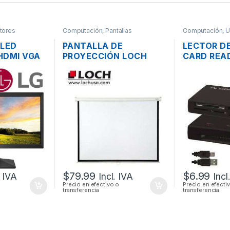
tores
Computación
,
Pantallas
Computación
,
U
Lectores
 LED
PANTALLA DE
LECTOR D
HDMI VGA
PROYECCIÓN LOCH
CARD REA
WIDE
MS84 MANUAL
EXTERNO 
0”
PLEGABLE 177 X 134CM
USB 2.0 T
(84 PULGADAS)
$
79.99
$
6.99
. IVA
Incl. IVA
Incl
Precio en efectivo o
Precio en efecti
transferencia
transferencia