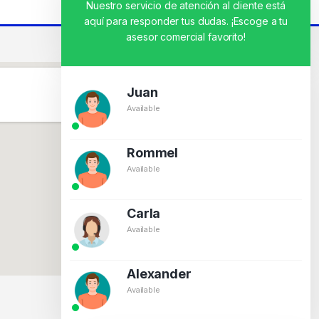
Nuestro servicio de atención al cliente está
aquí para responder tus dudas. ¡Escoge a tu
asesor comercial favorito!
Juan
Available
Rommel
Available
Carla
Available
Alexander
Available