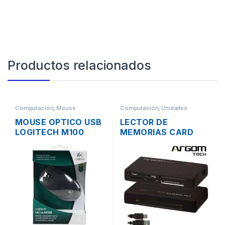
Productos relacionados
Computación
,
Mouse
Computación
,
Unidades
Opticas - Lectores
MOUSE OPTICO USB
LECTOR DE
LOGITECH M100
MEMORIAS CARD
SCROLL
READER EXTERNO
ARGOM 88R USB 2.0
TODO EN 1