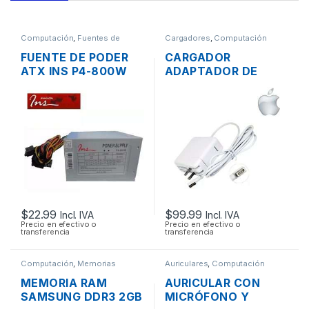
Computación
,
Fuentes de
Cargadores
,
Computación
Poder
FUENTE DE PODER
CARGADOR
ATX INS P4-800W
ADAPTADOR DE
DE 800W
ENERGÍA MAC APPLE
CONECTORES
A1374 PARA
SATA/IDE 38A
MACBOOK AIR
MAGSAFE 15.4V 3.1A
45W ORIGINAL
$
22.99
$
99.99
Incl. IVA
Incl. IVA
Precio en efectivo o
Precio en efectivo o
transferencia
transferencia
Computación
,
Memorias
Auriculares
,
Computación
MEMORIA RAM
AURICULAR CON
SAMSUNG DDR3 2GB
MICRÓFONO Y