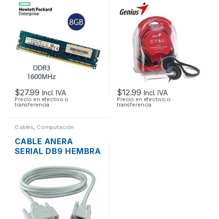
PC3-12800 1600MHZ
CONTROL DE
PARA PC
VOLUMEN GENIUS
HS-300N PLUG
3.5MM PLEGABLE
$
27.99
$
12.99
Incl. IVA
Incl. IVA
Precio en efectivo o
Precio en efectivo o
transferencia
transferencia
Cables
,
Computación
CABLE ANERA
SERIAL DB9 HEMBRA
A SERIAL DB25
MACHO 1.8MTS