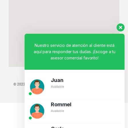
Nuestro servicio de atención al cliente está
aquí para responder tus dudas. ¡Escoge a tu
asesor comercial favorito!
Juan
© 2023 TODOS LOS DERECHOS RESERVADOS - TECNIT TU TIENDA
Available
TECNOLÓGICA.
BY CREATIVOS PEGASO
Rommel
Available