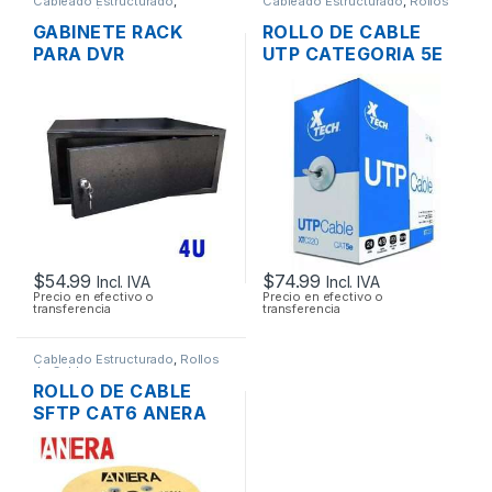
Cableado Estructurado
,
Cableado Estructurado
,
Rollos
Metalmecánicos
,
Redes
de Cable
GABINETE RACK
ROLLO DE CABLE
PARA DVR
UTP CATEGORIA 5E
COMPACTO DE
XTECH XTC-220 305
PARED
MTS.
MONOBLOQUE
$
54.99
$
74.99
Incl. IVA
Incl. IVA
Precio en efectivo o
Precio en efectivo o
transferencia
transferencia
Cableado Estructurado
,
Rollos
de Cable
ROLLO DE CABLE
SFTP CAT6 ANERA
BLINDADO EXTERIOR
305MTS