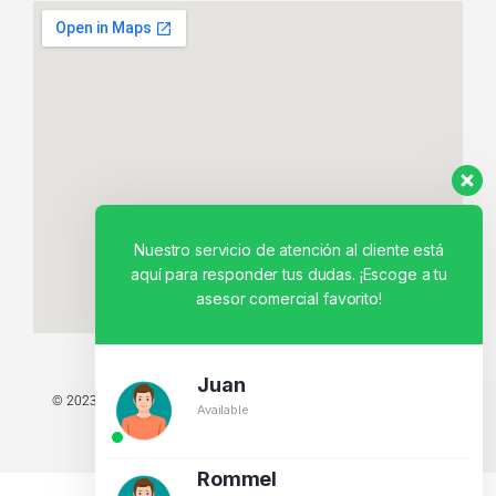
Nuestro servicio de atención al cliente está
aquí para responder tus dudas. ¡Escoge a tu
asesor comercial favorito!
Juan
© 2023 TODOS LOS DERECHOS RESERVADOS - TECNIT TU TIENDA
Available
TECNOLÓGICA.
BY CREATIVOS PEGASO
Rommel