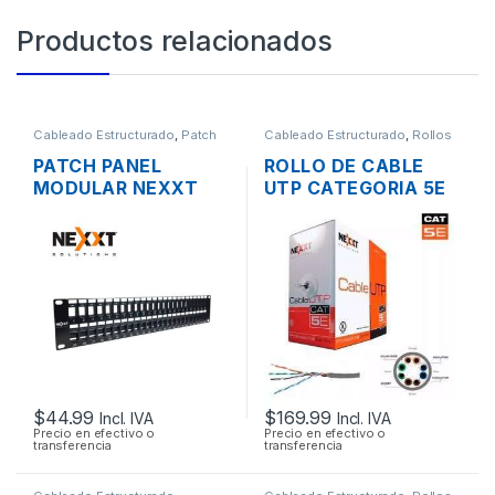
Productos relacionados
Cableado Estructurado
,
Patch
Cableado Estructurado
,
Rollos
Panel
de Cable
PATCH PANEL
ROLLO DE CABLE
MODULAR NEXXT
UTP CATEGORIA 5E
AW192NXT41 CAT6A
NEXXT 305 MTS.
DE 48 PUERTOS
RACK DE 19″
$
44.99
$
169.99
Incl. IVA
Incl. IVA
Precio en efectivo o
Precio en efectivo o
transferencia
transferencia