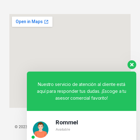
Nuestro servicio de atención al cliente está
aquí para responder tus dudas. ¡Escoge a tu
asesor comercial favorito!
Rommel
© 2023 TODOS LOS DERECHOS RESERVADOS - TECNIT TU TIENDA
Available
TECNOLÓGICA.