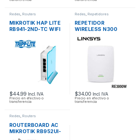
Redes
,
Routers
Redes
,
Repetidores
MIKROTIK HAP LITE
REPETIDOR
RB941-2ND-TC WIFI
WIRELESS N300
150MBPS 2.4GHZ 4
LINKSYS RE3000W
PUERTOS 10/100
DOS ANTENAS 1
PUERTO
10/1000MBPS
$
44.99
$
34.00
Incl. IVA
Incl. IVA
Precio en efectivo o
Precio en efectivo o
transferencia
transferencia
Redes
,
Routers
ROUTERBOARD AC
MIKROTIK RB952UI-
5AC2ND HAP AC