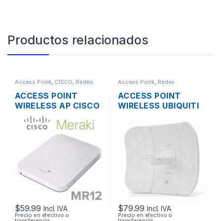
Productos relacionados
Access Point
,
CISCO
,
Redes
Access Point
,
Redes
ACCESS POINT
ACCESS POINT
WIRELESS AP CISCO
WIRELESS UBIQUITI
MERAKI MR12 CLOUD
LITEBEAM M5 LBE-
MANAGED AP
M5-23 AIRMAX 5GHZ
2.4GHZ SOPORTE
23DBI 316MW + POE
POE OUTDOOR
OUTDOOR
$
59.99
$
79.99
Incl. IVA
Incl. IVA
Precio en efectivo o
Precio en efectivo o
transferencia
transferencia