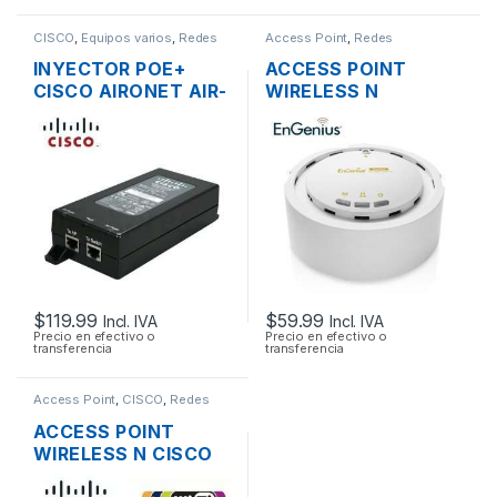
CISCO
,
Equipos varios
,
Redes
Access Point
,
Redes
INYECTOR POE+
ACCESS POINT
CISCO AIRONET AIR-
WIRELESS N
PWRINJ4= 30W
ENGENIUS EAP300
802.3 AF/AT
2.4GHZ 300MBPS +
POE
$
119.99
$
59.99
Incl. IVA
Incl. IVA
Precio en efectivo o
Precio en efectivo o
transferencia
transferencia
Access Point
,
CISCO
,
Redes
ACCESS POINT
WIRELESS N CISCO
AIRONET AIR-