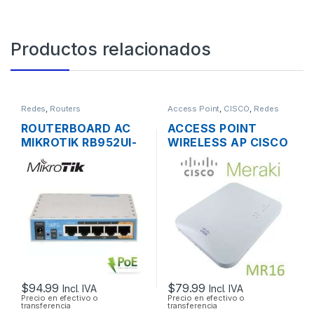
Productos relacionados
Redes
,
Routers
Access Point
,
CISCO
,
Redes
ROUTERBOARD AC
ACCESS POINT
MIKROTIK RB952UI-
WIRELESS AP CISCO
5AC2ND HAP AC
MERAKI MR16 DUAL
LITE DUAL BAND
BAND 600 MBPS
200MW 5 PUERTOS
SOPORTE POE
USB OS L4
OUTDOOR
$
94.99
$
79.99
Incl. IVA
Incl. IVA
Precio en efectivo o
Precio en efectivo o
transferencia
transferencia