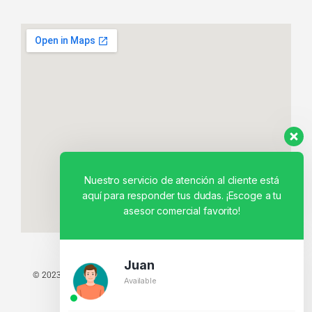
Nuestro servicio de atención al cliente está
aquí para responder tus dudas. ¡Escoge a tu
asesor comercial favorito!
Juan
© 2023 TODOS LOS DERECHOS RESERVADOS - TECNIT TU TIENDA
Available
TECNOLÓGICA.
BY CREATIVOS PEGASO