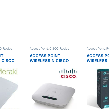
O
,
Redes
Access Point
,
CISCO
,
Redes
Access Point
,
R
NT
ACCESS POINT
ACCESS P
 CISCO
WIRELESS N CISCO
WIRELESS 
6 DUAL
SMB WAP121 2.4GHZ
CPE220 2.
BPS
DOS ANTENAS INT.
1000MW 3
E
300MBPS SOPORTE
POE OUTD
POE + FUENTE