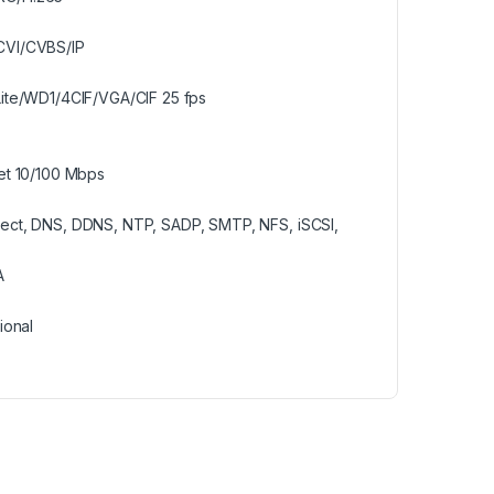
CVI/CVBS/IP
Lite/WD1/4CIF/VGA/CIF 25 fps
et 10/100 Mbps
nect, DNS, DDNS, NTP, SADP, SMTP, NFS, iSCSI,
A
ional