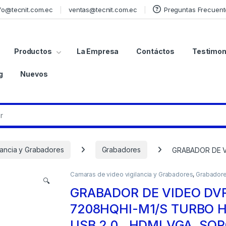
fo@tecnit.com.ec
ventas@tecnit.com.ec
Preguntas Frecuent
Productos
La Empresa
Contáctos
Testimon
g
Nuevos
lancia y Grabadores
Grabadores
GRABADOR DE V
Camaras de video vigilancia y Grabadores
,
Grabador
🔍
GRABADOR DE VIDEO DVR
7208HQHI-M1/S TURBO H
USB 2.0 , HDMI,VGA, SO