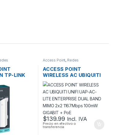
edes
Access Point
,
Redes
OINT
ACCESS POINT
N TP-LINK
WIRELESS AC UBIQUITI
4GHZ 12DBI
UNIFI UAP-AC-LITE
00MBPS +
ENTERPRISE DUAL
OOR
BAND MIMO 2×2
1167MBPS 100MW
GIGABIT + POE
$
139.99
Incl. IVA
Precio en efectivo o
transferencia