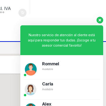
cl. IVA
vo o
Nuestro servicio de atención al cliente está
aquí para responder tus dudas. ¡Escoge a tu
asesor comercial favorito!
Rommel
Available
Carla
Available
Alex