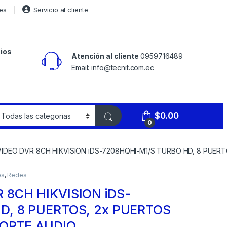
es
Servicio al cliente
ios
Atención al cliente
0959716489
Email: info@tecnit.com.ec
$
0.00
0
IDEO DVR 8CH HIKVISION iDS-7208HQHI-M1/S TURBO HD, 8 PUERT
es
,
Redes
 8CH HIKVISION iDS-
D, 8 PUERTOS, 2x PUERTOS
PORTE AUDIO