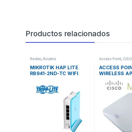
Productos relacionados
Redes
,
Routers
Access Point
,
CISC
MIKROTIK HAP LITE
ACCESS POI
RB941-2ND-TC WIFI
WIRELESS AP
150MBPS 2.4GHZ 4
MERAKI MR1
PUERTOS 10/100
BAND 600 M
SOPORTE PO
OUTDOOR