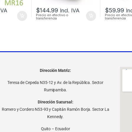
$
144.99
$
59.99
 IVA
Incl. IVA
In
Precio en efectivo o
Precio en efecti
transferencia
transferencia
Dirección Matriz:
Teresa de Cepeda N35-12 y Av. de la República. Sector
Rumipamba.
Dirección Sucursal:
Romero y Cordero N53-93 y Capitán Ramón Borja. Sector La
Kennedy.
Quito – Ecuador