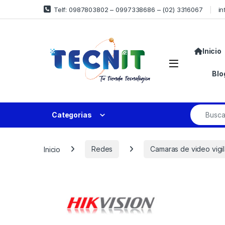
Telf: 0987803802 – 0997338686 – (02) 3316067
in
Inicio
Blo
Categorias
Inicio
Redes
Camaras de video vigi