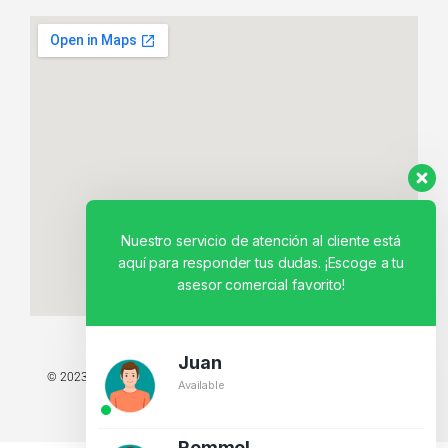
Nuestro servicio de atención al cliente está
aquí para responder tus dudas. ¡Escoge a tu
asesor comercial favorito!
Juan
© 2023 TODOS LOS DERECHOS RESERVADOS - TECNIT TU TIENDA
Available
TECNOLÓGICA.
BY CREATIVOS PEGASO
Rommel