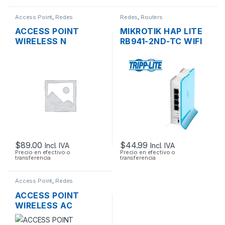
Access Point
,
Redes
Redes
,
Routers
ACCESS POINT
MIKROTIK HAP LITE
WIRELESS N
RB941-2ND-TC WIFI
MIKROTIK
150MBPS 2.4GHZ 4
RBCAP2ND 2.4GHZ
PUERTOS 10/100
150MBPS TECHO OS
L4 POE
$
89.00
$
44.99
Incl. IVA
Incl. IVA
Precio en efectivo o
Precio en efectivo o
transferencia
transferencia
Access Point
,
Redes
ACCESS POINT
WIRELESS AC
UBIQUITI UNIFI UAP-