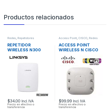
Productos relacionados
Redes
,
Repetidores
Access Point
,
CISCO
,
Redes
REPETIDOR
ACCESS POINT
WIRELESS N300
WIRELESS N CISCO
LINKSYS RE3000W
AIRONET AIR-
DOS ANTENAS 1
AP1262N-A-K9 DUAL
PUERTO
BAND 600MBPS
10/1000MBPS
GIGABIT SOPORTE
POE
$
34.00
$
99.99
Incl. IVA
Incl. IVA
Precio en efectivo o
Precio en efectivo o
transferencia
transferencia