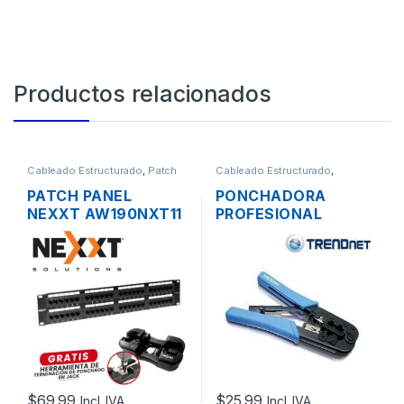
Productos relacionados
Cableado Estructurado
,
Patch
Cableado Estructurado
,
Panel
Herramientas
PATCH PANEL
PONCHADORA
NEXXT AW190NXT11
PROFESIONAL
CAT5E DE 48
TRENDNET 3 EN 1
PUERTOS PARA
CORTA Y PELA RJ45
RACK DE 19″
RJ12 RJ11
$
69.99
$
25.99
Incl. IVA
Incl. IVA