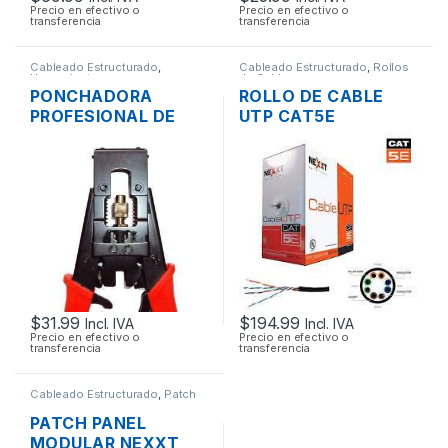
Precio en efectivo o
Precio en efectivo o
transferencia
transferencia
Cableado Estructurado
,
Cableado Estructurado
,
Rollos
Herramientas
de Cable
PONCHADORA
ROLLO DE CABLE
PROFESIONAL DE
UTP CAT5E
CABLE COAXIAL
CATEGORIA 5E
AJUSTABLE RG6
NEXXT 305M CMX
RG58 RG59
$
31.99
$
194.99
Incl. IVA
Incl. IVA
Precio en efectivo o
Precio en efectivo o
transferencia
transferencia
Cableado Estructurado
,
Patch
Panel
PATCH PANEL
MODULAR NEXXT