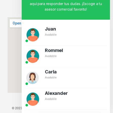
aquí para responder tus dudas. ¡Escoge a tu
asesor comercial favorito!
Juan
Available
Rommel
Available
Carla
Available
Alexander
Available
© 2023 TODOS LOS DERECHOS RESERVADOS - TECNIT TU TIENDA
TECNOLÓGICA.