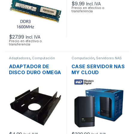
$
9.99
Incl. IVA
Precio en efectivo o
transferencia
$
27.99
Incl. IVA
Precio en efectivo o
transferencia
Adaptadores
,
Computación
Computación
,
Servidores NAS
ADAPTADOR DE
CASE SERVIDOR NAS
DISCO DURO OMEGA
MY CLOUD
DE 2.5″ A 3.5″ TIPO
WESTERN DIGITAL 2
RACK
BAHÍAS SATA CON
USB 3.0 Y PUERTO
DE RED GIGABIT