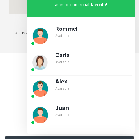
asesor comercial favorito!
Rommel
© 2023 TODOS LOS DERECHOS RESERVADOS - TECNIT TU TIENDA
Available
TECNOLÓGICA.
BY CREATIVOS PEGASO
Carla
Available
Alex
Available
Juan
Available